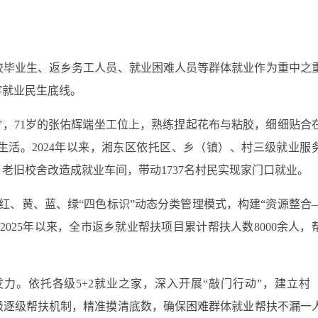
校毕业生、返乡务工人员、就业困难人员等群体就业作为重中之
牢就业民生底线。
”，71岁的张佑辉端坐工位上，熟练捏起花布与粘胶，细细贴合
活。2024年以来，湘东区依托区、乡（镇）、村三级就业服
老旧校舍改造成就业车间，带动1737名村民实现家门口就业。
行红、黄、蓝、绿“四色标识”动态分类管理模式，构建“资源整合
025年以来，全市返乡就业帮扶项目累计帮扶人数8000余人，
力。依托各级5+2就业之家，深入开展“敲门行动”，建立村
级逐级帮扶机制，精准摸清底数，确保困难群体就业帮扶不漏一