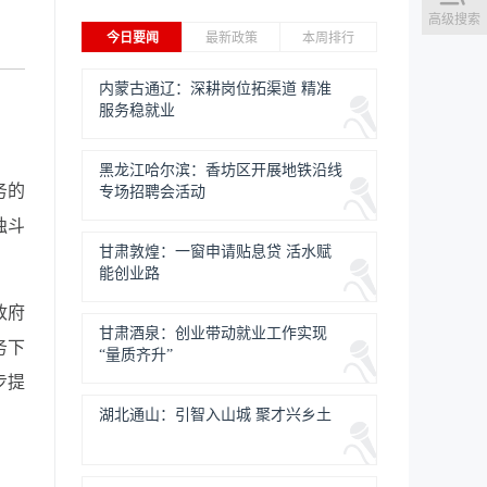
高级搜索
今日要闻
最新政策
本周排行
内蒙古通辽：深耕岗位拓渠道 精准
服务稳就业
黑龙江哈尔滨：香坊区开展地铁沿线
务的
专场招聘会活动
独斗
甘肃敦煌：一窗申请贴息贷 活水赋
能创业路
政府
甘肃酒泉：创业带动就业工作实现
务下
“量质齐升”
步提
湖北通山：引智入山城 聚才兴乡土