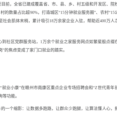
至目前，全省已建成覆盖省、市、县、乡、村五级和开发区、院
村的数量占比超90%，打造城区“15分钟就业服务圈”、农村“15
至社会肌体末梢，累计吸引18万余家企业入驻，帮助近400万人
心到社区党群服务站，1万余个就业之家服务网点如繁星般点缀
岗”的焦虑变成了家门口就业的踏实。
—“就业小康”在赣州市南康区重点企业专场招聘会和“Z世代青年
询等功能。
务的一个缩影：让数据多跑路，让群众少跑腿，让算法懂人心，