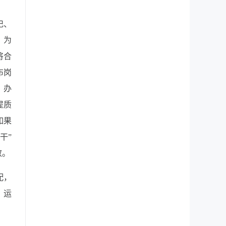
记、
，为
将合
布岗
、办
提质
如果
干”
效。
配，
，运