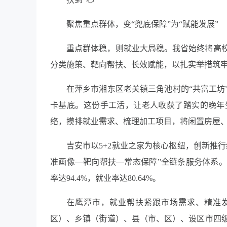
聚焦重点群体，变“兜底保障”为“赋能发展”
重点群体稳，则就业大局稳。我省始终将高
分类施策、靶向帮扶、长效赋能，以扎实举措筑
在萍乡市湘东区老关镇三角池村的“共富工坊
卡基底。这份手工活，让老人收获了踏实的晚年生
络，摸排就业需求、梳理加工项目，将闲置房屋、
吉安市以5+2就业之家为核心枢纽，创新推
准画像—靶向帮扶—常态保障”全链条服务体系。2
率达94.4%，就业率达80.64%。
在鹰潭市，就业帮扶紧跟市场需求、精准发
区）、乡镇（街道）、县（市、区）、设区市四