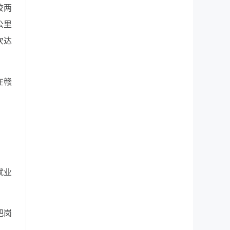
校两
公里
次达
在赣
就业
把岗