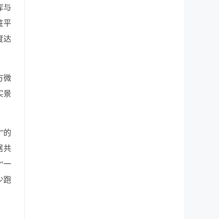
库与
驻平
度达
方微
实景
”的
据共
“一
少跑