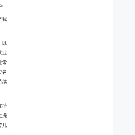
头。
是我
，既
就业
业零
7名
持续
支持
生提
育儿