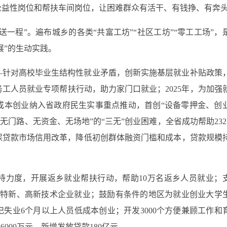
公益性岗位和帮扶车间岗位，让困难群众有活干、有钱挣、有奔
送一程”。遍布城乡的各类“共富工坊”“社区工坊”“零工工场”，
展”的生动实践。
—针对高校毕业生结构性就业矛盾，创新实施基层就业补贴政策
工人员就业专项帮扶行动，助力家门口就业；2025年，为加强
成本创业纳入省政府民生实事重点推动，首创“设备零押金、创
无门路、无资金、无场地”的“三无”创业困难，全省成功帮助232
保贷款市场信用改革，降低初创群体融资门槛和成本，贷款规模
持力度，开展返乡就业帮扶行动，帮助10万名返乡人员就业；
专精特新、高新技术企业就业；鼓励有条件的地区为就业创业大学
记失业6个月以上人员低成本创业；开发3000个方便兼顾工作和
000万元、新增发放贷款180亿元。