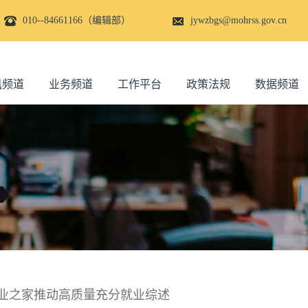
010--84661166（编辑部）
jywzbgs@mohrss.gov.cn
讯频道
业务频道
工作平台
政策法规
数据频道
就业之家推动高质量充分就业综述