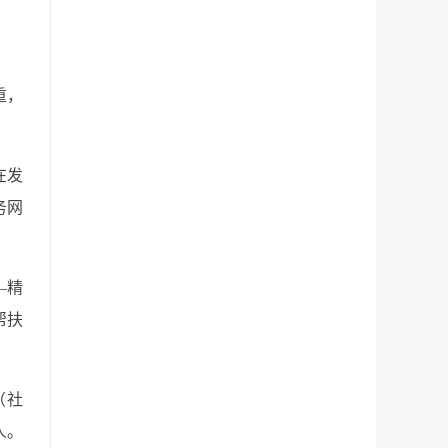
重，
在发
务网
—精
帮扶
（社
人。