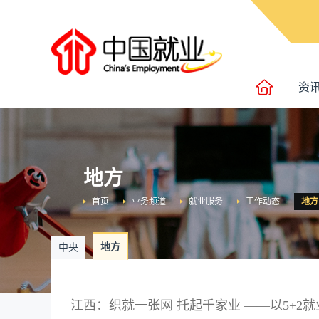
资
地方
首页
业务频道
就业服务
工作动态
地方
地方
中央
江西：织就一张网 托起千家业 ——以5+2