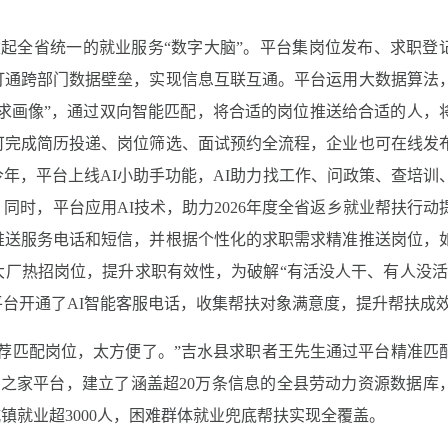
建起全省统一的就业服务“数字大脑”。平台集岗位发布、求职登
打通跨部门数据壁垒，实现信息互联互通。平台运用大数据算法
需求画像”，通过双向智能匹配，将合适的岗位推送给合适的人，
可完成简历投递、岗位筛选、面试预约全流程，企业也可在线发
年，平台上线AI小助手功能，AI助力找工作、问政策、查培训
同时，平台应用AI技术，助力2026年度全省返乡就业帮扶行动
推送服务电话和短信，并根据个性化的求职需求精准推送岗位，
厂热招岗位，提升求职有效性，为破解“有活没人干、有人没活
台开通了AI智能客服电话，收集帮扶对象满意度，提升帮扶成
荐匹配岗位，太方便了。”吉水县求职者王先生通过平台精准匹
业之家平台，建立了涵盖超20万条信息的全县劳动力资源数据库
镇就业超3000人，困难群体就业兜底帮扶实现全覆盖。