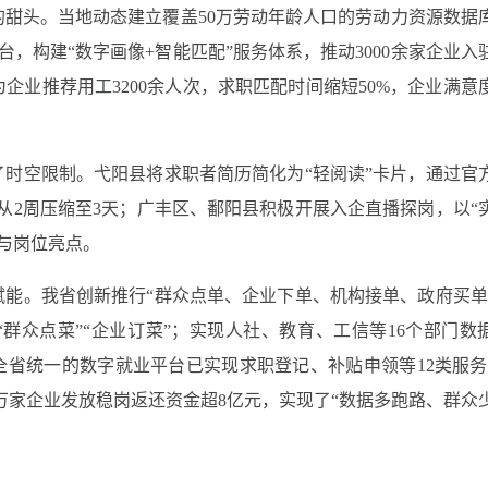
甜头。当地动态建立覆盖50万劳动年龄人口的劳动力资源数据
台，构建“数字画像+智能匹配”服务体系，推动3000余家企业入
企业推荐用工3200余人次，求职匹配时间缩短50%，企业满意
时空限制。弋阳县将求职者简历简化为“轻阅读”卡片，通过官
从2周压缩至3天；广丰区、鄱阳县积极开展入企直播探岗，以“
境与岗位亮点。
能。我省创新推行“群众点单、企业下单、机构接单、政府买单
“群众点菜”“企业订菜”；实现人社、教育、工信等16个部门数
全省统一的数字就业平台已实现求职登记、补贴申领等12类服务
12万家企业发放稳岗返还资金超8亿元，实现了“数据多跑路、群众