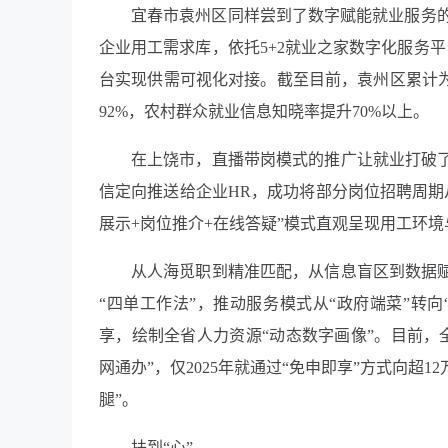
宜春市袁州区同样尝到了数字赋能就业服务的
企业用工需求库，依托5+2就业之家数字化服务平
台实现供需可视化对接。截至目前，袁州区累计为
92%，农村群众就业信息知晓率提升70%以上。
在上饶市，直播带岗模式的推广让就业打破了
信定向推送给企业HR，成功将部分岗位招聘周期
展示+岗位推介+在线答疑”模式直观呈现用工环
从人海觅职到精准匹配，从信息盲区到数据赋
“四单工作法”，推动服务模式从“政府端菜”转向
享，绘制全省人力资源“动态数字画像”。目前，
网通办”，仅2025年就通过“免申即享”方式向超
腿”。
扶到“心”