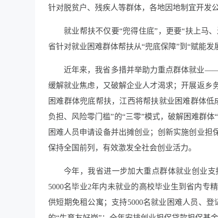
针对脱贫户、残疾人等群体，各地因地制宜开发
就业帮扶不仅要“兜得住底”，更要“扶上马、
省针对就业困难群体帮扶从“兜底保障”到“赋能发
近年来，我省多措并举助力重点群体就业—
缓解就业焦虑，又破解企业人才渴求；开展返乡务
困难群体兜底帮扶，江西将帮扶就业困难群体低
负担、风险零门槛”的“三零”模式，破解困难群体“
困难人员申请设备并出摊创业；创新实施创业担
保持全国前列，有效激发全社会创业活力。
今年，我省进一步加大重点群体就业创业支
5000名毕业2年内未就业的高校毕业生到省内
供短期免租公寓；支持5000名就业困难人员、登
的“生育友好岗”；全年安排创业担保贷款担保基金6