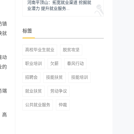
河南平顶山：拓宽就业渠道 挖掘就
业潜力 提升就业服务...
坊镇
标签
快就
高校毕业生就业
脱贫攻坚
推动
职业培训
欠薪
春风行动
业的
招聘会
技能扶贫
技能培训
务端
就业扶贫
劳动争议
公共就业服务
仲裁
，高