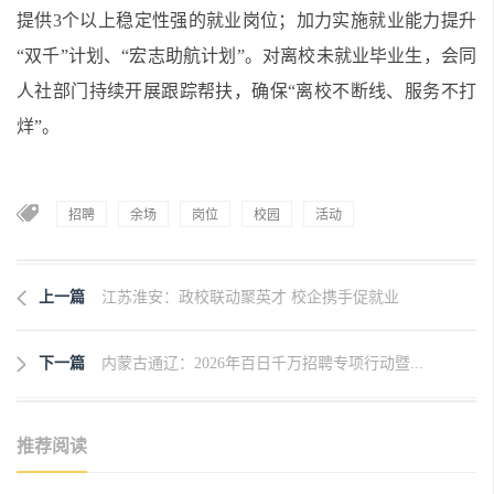
提供3个以上稳定性强的就业岗位；加力实施就业能力提升
“双千”计划、“宏志助航计划”。对离校未就业毕业生，会同
人社部门持续开展跟踪帮扶，确保“离校不断线、服务不打
烊”。
招聘
余场
岗位
校园
活动
上一篇
江苏淮安：政校联动聚英才 校企携手促就业
下一篇
内蒙古通辽：2026年百日千万招聘专项行动暨...
推荐阅读