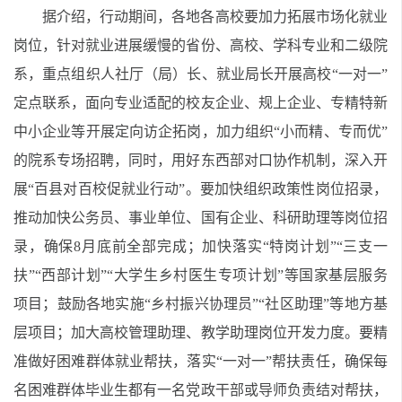
据介绍，行动期间，各地各高校要加力拓展市场化就业
岗位，针对就业进展缓慢的省份、高校、学科专业和二级院
系，重点组织人社厅（局）长、就业局长开展高校“一对一”
定点联系，面向专业适配的校友企业、规上企业、专精特新
中小企业等开展定向访企拓岗，加力组织“小而精、专而优”
的院系专场招聘，同时，用好东西部对口协作机制，深入开
展“百县对百校促就业行动”。要加快组织政策性岗位招录，
推动加快公务员、事业单位、国有企业、科研助理等岗位招
录，确保8月底前全部完成；加快落实“特岗计划”“三支一
扶”“西部计划”“大学生乡村医生专项计划”等国家基层服务
项目；鼓励各地实施“乡村振兴协理员”“社区助理”等地方基
层项目；加大高校管理助理、教学助理岗位开发力度。要精
准做好困难群体就业帮扶，落实“一对一”帮扶责任，确保每
名困难群体毕业生都有一名党政干部或导师负责结对帮扶，