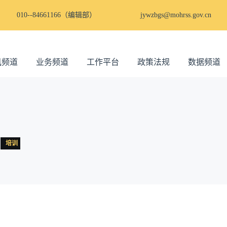
010--84661166（编辑部）
jywzbgs@mohrss.gov.cn
讯频道
业务频道
工作平台
政策法规
数据频道
培训