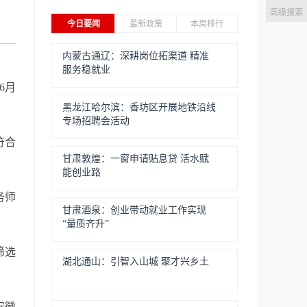
高级搜索
今日要闻
最新政策
本周排行
内蒙古通辽：深耕岗位拓渠道 精准
服务稳就业
6月
黑龙江哈尔滨：香坊区开展地铁沿线
专场招聘会活动
符合
甘肃敦煌：一窗申请贴息贷 活水赋
能创业路
务师
甘肃酒泉：创业带动就业工作实现
“量质齐升”
筛选
湖北通山：引智入山城 聚才兴乡土
安徽