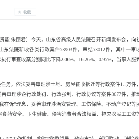
员 温贵能 朱丽君）今天，山东省高级人民法院召开新闻发布会，向
山东法院新收各类行政案件53903件，审结53012件，其中一审
执行审查收案分别同比下降2.06%、16.26%、0.95%，当事人服
要任务，依法妥善审理涉土地、房屋征收拆迁等行政案件1.1万件
善审理涉企行政处罚、行政强制、行政协议等案件8677件，推
我在诉”理念，妥善审理涉治安管理、工伤保险、不动产登记等
危害食药安全、卫生健康、侵害消费者合法权益、拖欠农民工工资
3﹢N”工作机制，构建“党委领导、政府支持、部门联动、法院参