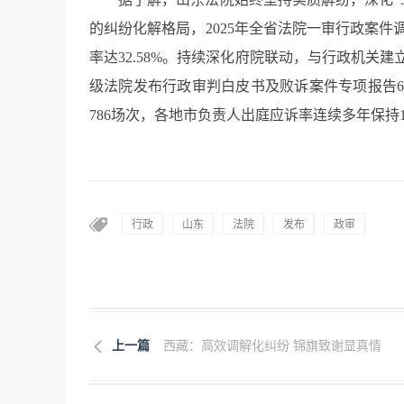
的纠纷化解格局，2025年全省法院一审行政案件调
率达32.58%。持续深化府院联动，与行政机关
级法院发布行政审判白皮书及败诉案件专项报告6
786场次，各地市负责人出庭应诉率连续多年保持1
行政
山东
法院
发布
政审
上一篇
西藏：高效调解化纠纷 锦旗致谢显真情