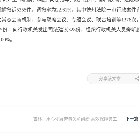
解撤诉5355件，调撤率为22.61%，其中德州法院一审行政案件
建立常态会商机制，参与联席会议、专题会议、联合培训等1376次
5份，向行政机关发出司法建议328份，组织行政机关人员旁听
00%。
分享该文章
吉林：用心化解劳务欠薪纠纷 高效保障务工...
下一篇