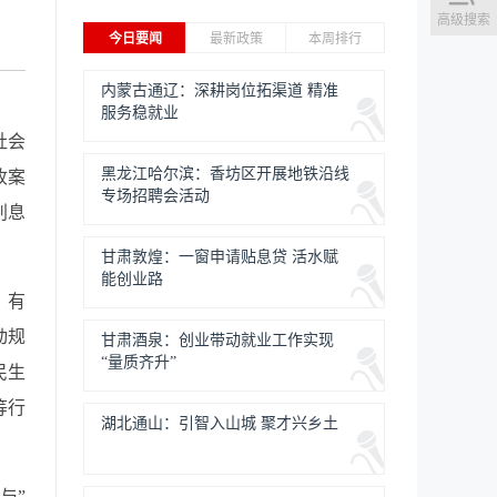
高级搜索
今日要闻
最新政策
本周排行
内蒙古通辽：深耕岗位拓渠道 精准
服务稳就业
社会
黑龙江哈尔滨：香坊区开展地铁沿线
收案
专场招聘会活动
判息
甘肃敦煌：一窗申请贴息贷 活水赋
能创业路
，有
动规
甘肃酒泉：创业带动就业工作实现
“量质齐升”
民生
等行
湖北通山：引智入山城 聚才兴乡土
与”