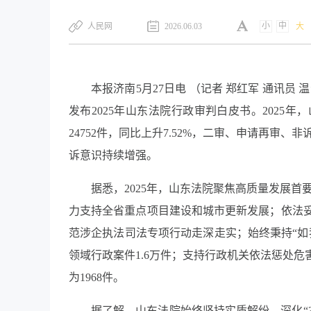
小
中
​人民网
2026.06.03
大
本报济南5月27日电 （记者 郑红军 通讯
发布2025年山东法院行政审判白皮书。2025年，
24752件，同比上升7.52%，二审、申请再审、非诉
诉意识持续增强。
据悉，2025年，山东法院聚焦高质量发展首
力支持全省重点项目建设和城市更新发展；依法妥
范涉企执法司法专项行动走深走实；始终秉持“如
领域行政案件1.6万件；支持行政机关依法惩处
为1968件。
据了解，山东法院始终坚持实质解纷，深化“