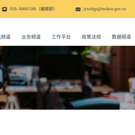
010--84661166（编辑部）
jywzbgs@mohrss.gov.cn
讯频道
业务频道
工作平台
政策法规
数据频道