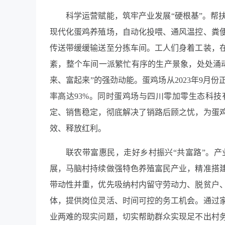
科学运营赋能，筑牢产业发展“硬根基”。帮
现代化蛋鸡养殖场，自动化投喂、通风温控、粪
传送带缓缓输送至分拣车间。工人们身着工装，
紊，整个车间一派繁忙有序的生产景象，处处涌
来、富起来”的强劲动能。蛋鸡场从2023年9月份
率高达93%。同时蛋鸡场与四川零加零生态科技
定、销售稳定，彻底解决了销路后顾之忧，为蛋
效、释放红利。
联农带富惠民，走好乡村振兴“共富路”。
展，马脑村持续做强特色养殖富民产业，精准搭
带动性并重，优先吸纳村内留守劳动力、脱贫户
体，提供岗位灵活、时间可控的务工机会。通过
业两难的现实问题，切实帮助群众实现足不出村