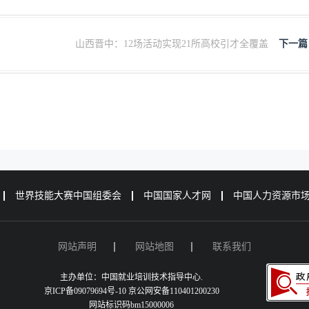
山西晋中：12场活动实现21所高校引才全覆盖
下一篇
世界技能大赛中国组委会
中国国家人才网
中国人力资源市
网站声明
网站地图
联系我们
主办单位：中国就业培训技术指导中心.
京ICP备09079694号-10 京公网安备110401200230
网站标识码bm15000006