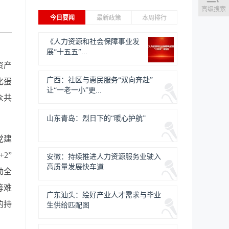
高级搜索
今日要闻
最新政策
本周排行
《人力资源和社会保障事业发
展“十五五”...
资产
广西：社区与惠民服务“双向奔赴”
化蛋
让“一老一小”更...
众共
山东青岛：烈日下的“暖心护航”
党建
2”
安徽：持续推进人力资源服务业驶入
高质量发展快车道
动全
等难
广东汕头：绘好产业人才需求与毕业
的持
生供给匹配图