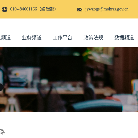
010--84661166（编辑部）
jywzbgs@mohrss.gov.cn
讯频道
业务频道
工作平台
政策法规
数据频道
路