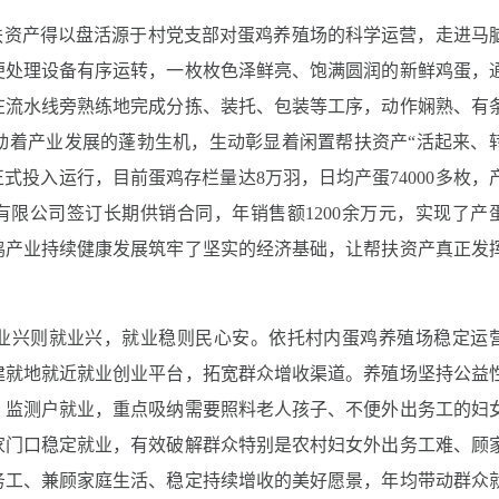
扶资产得以盘活源于村党支部对蛋鸡养殖场的科学运营，走进马
便处理设备有序运转，一枚枚色泽鲜亮、饱满圆润的新鲜鸡蛋，
在流水线旁熟练地完成分拣、装托、包装等工序，动作娴熟、有
动着产业发展的蓬勃生机，生动彰显着闲置帮扶资产“活起来、
正式投入运行，目前蛋鸡存栏量达8万羽，日均产蛋74000多枚，
有限公司签订长期供销合同，年销售额1200余万元，实现了产
鸡产业持续健康发展筑牢了坚实的经济基础，让帮扶资产真正发
产业兴则就业兴，就业稳则民心安。依托村内蛋鸡养殖场稳定运
建就地就近就业创业平台，拓宽群众增收渠道。养殖场坚持公益
、监测户就业，重点吸纳需要照料老人孩子、不便外出务工的妇
家门口稳定就业，有效破解群众特别是农村妇女外出务工难、顾
务工、兼顾家庭生活、稳定持续增收的美好愿景，年均带动群众