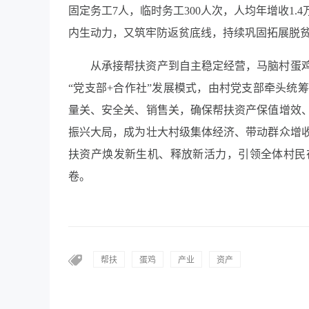
固定务工7人，临时务工300人次，人均年增收1
内生动力，又筑牢防返贫底线，持续巩固拓展脱
从承接帮扶资产到自主稳定经营，马脑村蛋
“党支部+合作社”发展模式，由村党支部牵头统
量关、安全关、销售关，确保帮扶资产保值增效
振兴大局，成为壮大村级集体经济、带动群众增
扶资产焕发新生机、释放新活力，引领全体村民
卷。
帮扶
蛋鸡
产业
资产