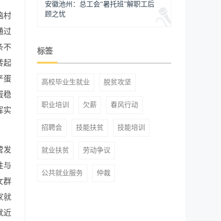
安徽池州：总工会“暑托班”解职工后
顾之忧
脑村
通过
条不
标签
转起
产蛋
高校毕业生就业
脱贫攻坚
蛋稳
职业培训
欠薪
春风行动
挥实
招聘会
技能扶贫
技能培训
营发
就业扶贫
劳动争议
性与
公共就业服务
仲裁
女群
家就
就近