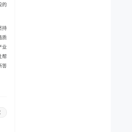
设的
坚持
殖质
产业
让帮
新答