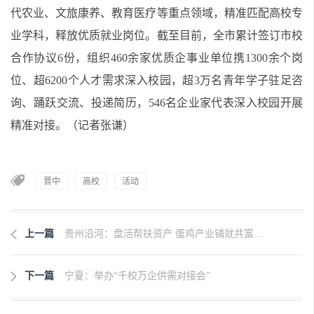
代农业、文旅康养、教育医疗等重点领域，精准匹配高校专
业学科，释放优质就业岗位。截至目前，全市累计签订市校
合作协议6份，组织460余家优质企事业单位携1300余个岗
位、超6200个人才需求深入校园，超3万名青年学子驻足咨
询、踊跃交流、投递简历，546名企业家代表深入校园开展
精准对接。（记者张谦）
晋中
高校
活动
上一篇
贵州沿河：盘活帮扶资产 蛋鸡产业铺就共富...
下一篇
宁夏：举办“千校万企供需对接会”