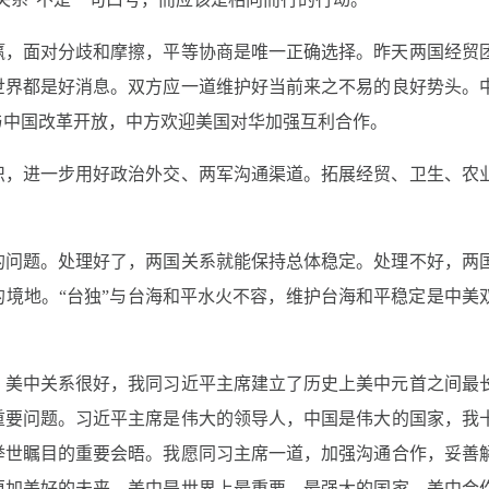
赢，面对分歧和摩擦，平等协商是唯一正确选择。昨天两国经贸
世界都是好消息。双方应一道维护好当前来之不易的良好势头。
与中国改革开放，中方欢迎美国对华加强互利合作。
识，进一步用好政治外交、两军沟通渠道。拓展经贸、卫生、农
的问题。处理好了，两国关系就能保持总体稳定。处理不好，两
境地。“台独”与台海和平水火不容，维护台海和平稳定是中美
。美中关系很好，我同习近平主席建立了历史上美中元首之间最
重要问题。习近平主席是伟大的领导人，中国是伟大的国家，我
举世瞩目的重要会晤。我愿同习主席一道，加强沟通合作，妥善
更加美好的未来。美中是世界上最重要、最强大的国家，美中合