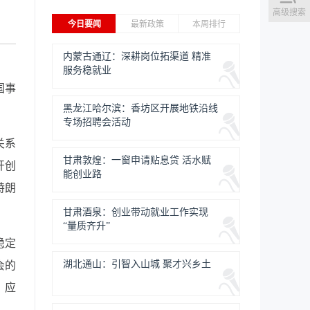
高级搜索
今日要闻
最新政策
本周排行
内蒙古通辽：深耕岗位拓渠道 精准
服务稳就业
国事
黑龙江哈尔滨：香坊区开展地铁沿线
专场招聘会活动
关系
甘肃敦煌：一窗申请贴息贷 活水赋
开创
能创业路
特朗
甘肃酒泉：创业带动就业工作实现
“量质齐升”
稳定
湖北通山：引智入山城 聚才兴乡土
会的
，应