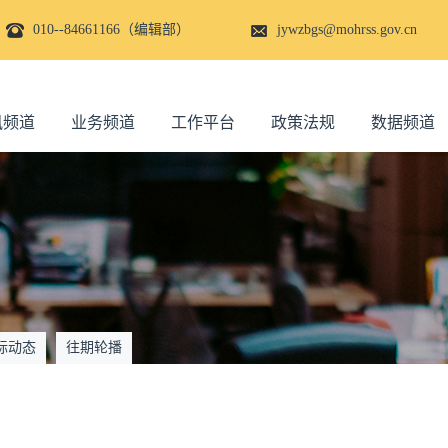
010--84661166（编辑部）
jywzbgs@mohrss.gov.cn
讯频道
业务频道
工作平台
政策法规
数据频道
际动态
往期轮播