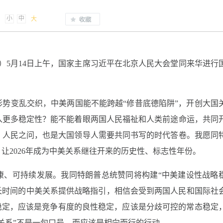
小
中
大
钗）5月14日上午，国家主席习近平在北京人民大会堂同来华进行
势变乱交织，中美两国能不能跨越“修昔底德陷阱”，开创大国
入更多稳定性？能不能着眼两国人民福祉和人类前途命运，共同
、人民之问，也是大国领导人需要共同书写的时代答卷。我愿同
让2026年成为中美关系继往开来的历史性、标志性年份。
康、可持续发展。我同特朗普总统赞同将构建“中美建设性战略
长时间的中美关系提供战略指引，相信会受到两国人民和国际社
稳定，应该是竞争有度的良性稳定，应该是分歧可控的常态稳定
关系”不是一句口号，而应该是相向而行的行动。