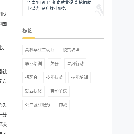
河南平顶山：拓宽就业渠道 挖掘就
业潜力 提升就业服务...
团队
中国
标签
业、
高校毕业生就业
脱贫攻坚
职业培训
欠薪
春风行动
国就
招聘会
技能扶贫
技能培训
双方
就业扶贫
劳动争议
长久
公共就业服务
仲裁
十分
解决
作可