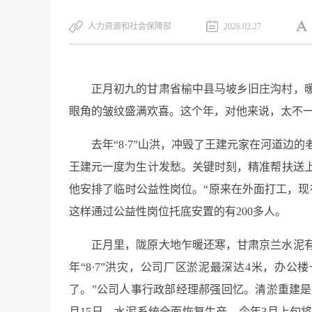
人力资源和社会保障部
2026.02.27
正月初九的甘肃省榆中县马坡乡旧庄沟村，暖
眼角的皱纹盛满欢喜。这个年，对他来说，太不
去年“8·7”山洪，冲毁了王建元家在河道边
王建元一度为生计发愁。关键时刻，精准帮扶送上
他安排了临时公益性岗位。“原来在外面打工，现
这样通过公益性岗位托底安置的有200多人。
正月里，陇原大地乍暖还寒，甘肃京兰水泥
年“8·7”洪灾，公司厂区淤泥最深达4米，办
了。”公司人事行政部经理郝强回忆。清淤重建是
月15日，水泥系统全面恢复生产，今年3月上旬