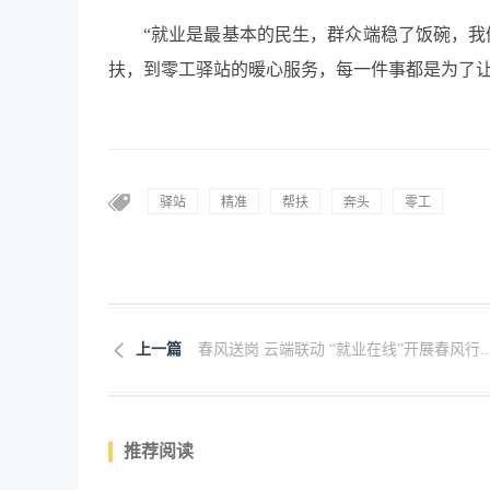
“就业是最基本的民生，群众端稳了饭碗，我
扶，到零工驿站的暖心服务，每一件事都是为了让
驿站
精准
帮扶
奔头
零工
上一篇
春风送岗 云端联动 “就业在线”开展春风行..
推荐阅读