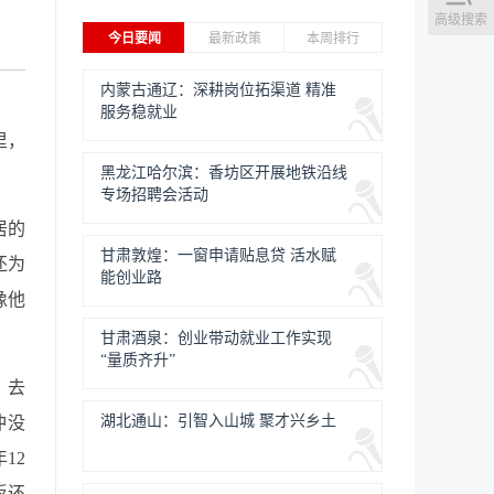
高级搜索
今日要闻
最新政策
本周排行
内蒙古通辽：深耕岗位拓渠道 精准
服务稳就业
里，
黑龙江哈尔滨：香坊区开展地铁沿线
专场招聘会活动
居的
甘肃敦煌：一窗申请贴息贷 活水赋
还为
能创业路
像他
甘肃酒泉：创业带动就业工作实现
“量质齐升”
。去
湖北通山：引智入山城 聚才兴乡土
冲没
12
返还