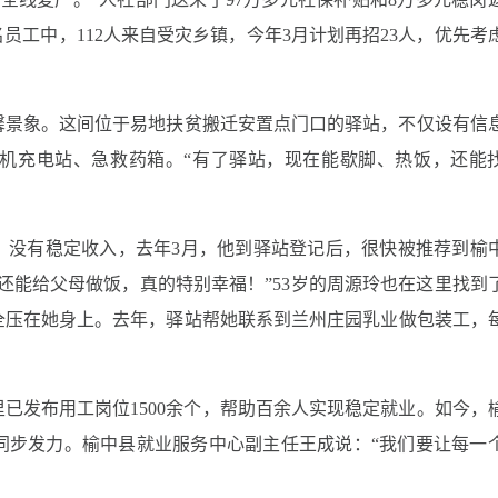
名员工中，112人来自受灾乡镇，今年3月计划再招23人，优先考
馨景象。这间位于易地扶贫搬迁安置点门口的驿站，不仅设有信
机充电站、急救药箱。“有了驿站，现在能歇脚、热饭，还能
，没有稳定收入，去年3月，他到驿站登记后，很快被推荐到榆
班还能给父母做饭，真的特别幸福！”53岁的周源玲也在这里找到
全压在她身上。去年，驿站帮她联系到兰州庄园乳业做包装工，
里已发布用工岗位1500余个，帮助百余人实现稳定就业。如今，
同步发力。榆中县就业服务中心副主任王成说：“我们要让每一