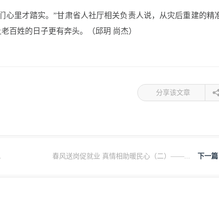
们心里才踏实。”甘肃省人社厅相关负责人说，从灾后重建的精
老百姓的日子更有奔头。（邱玥 尚杰）
分享该文章
.
春风送岗促就业 真情相助暖民心（二）——...
下一篇