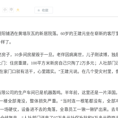
小
中
大
阳铺洒在黄墙灰瓦的新居院落。60岁的王建元坐在崭新的客厅
一样了。
的老房子，10多间房屋毁于一旦。老伴因病离世，儿子刚读博，独
门：住房重建，100平方米新房自己只掏了2万多元；人社部门
在家门口就有活干，心里踏实。”王建元说。在几个受灾村里，
有限公司的生产车间已是机器轰鸣。半年前，这里还是一片泽国
公楼一楼全部淹没，整体损失严重。“当时连一根笔都没有，全部
一场硬仗，设备进不去的角落，全靠员工一锹一锹铲出来。去年
将全线复产。“人社部门送来了97万多元社保补贴和8万多元稳岗