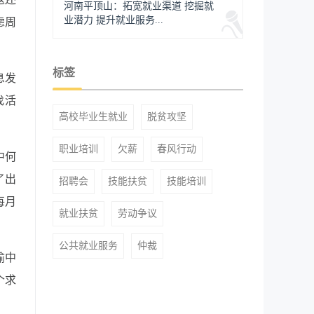
河南平顶山：拓宽就业渠道 挖掘就
业潜力 提升就业服务...
虑周
标签
息发
找活
高校毕业生就业
脱贫攻坚
职业培训
欠薪
春风行动
中何
了出
招聘会
技能扶贫
技能培训
每月
就业扶贫
劳动争议
公共就业服务
仲裁
榆中
个求