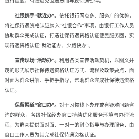
进行提醒，有效避免因遗忘而导致待遇暂停。
社银携手“就近办”。
依托银行网点多、服务广的优势，
将社保待遇资格认证纳入“社银合作”事项，
由银行工作人员
协助
群众完成认证，
打造社保待遇资格认证便民服务圈，实
现待遇资格认证“就近能办、少跑快办”
。
宣传现场“活动办”。
利用各类宣传活动契机，以图文并
茂的形式展示社保待遇资格认证方式、流程及政策要点，面
对面为群众讲解、手把手指导，帮助群众完成社保待遇资格
认证。
保留渠道“窗口办”。
对
于习惯线下办理或
有疑难问题
咨
询的
群众，
各级社保经办
窗口
持续优化服务环境与
办理
流
程
，
为
群众
提供面对面、一对一的耐心指导与办理服务
，
由
窗口工作人员为其完成社保待遇资格认证
。