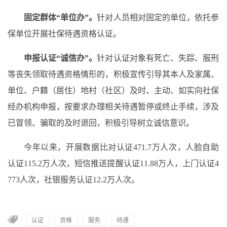
固定群体“单位办”。
针对人员相对固定的
单位
，依托参
保单位开展
社保待遇
资格认证
。
申报认证“诚信办”。
针对认证对象有死亡、失踪、服刑
等丧失领取待遇资格情形的，积极宣传引导其本人及家属、
单位、户籍（居住）地村（社区）及时、主动、如实向社保
经办机构申报，按要求办理相关待遇暂停或终止手续，涉及
已冒领、骗取的及时退回
，
积极引导树立诚信意识。
今年以来，开展数据比对认证471.7万人次，人脸自助
认证115.2万人次，短信推送提醒认证11.88万人，上门认证4
773人次，社银服务认证12.2万人次。
认证
资格
服务
待遇