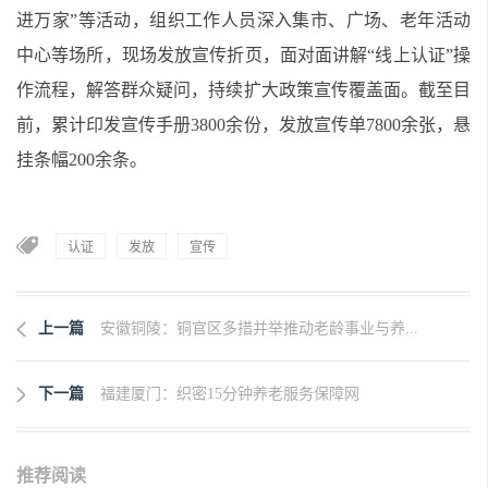
进万家”等活动，组织工作人员深入集市、广场、老年活动
中心等场所，现场发放宣传折页，面对面讲解“线上认证”操
作流程，解答群众疑问，持续扩大政策宣传覆盖面。截至目
前，累计印发宣传手册3800余份，发放宣传单7800余张，悬
挂条幅200余条。
认证
发放
宣传
上一篇
安徽铜陵：铜官区多措并举推动老龄事业与养...
下一篇
福建厦门：织密15分钟养老服务保障网
推荐阅读