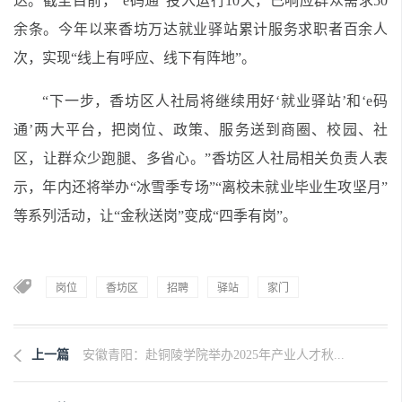
达。截至目前，“e码通”投入运行10天，已响应群众需求50
余条。今年以来香坊万达就业驿站累计服务求职者百余人
次，实现“线上有呼应、线下有阵地”。
“下一步，香坊区人社局将继续用好‘就业驿站’和‘e码
通’两大平台，把岗位、政策、服务送到商圈、校园、社
区，让群众少跑腿、多省心。”香坊区人社局相关负责人表
示，年内还将举办“冰雪季专场”“离校未就业毕业生攻坚月”
等系列活动，让“金秋送岗”变成“四季有岗”。
岗位
香坊区
招聘
驿站
家门
上一篇
安徽青阳：赴铜陵学院举办2025年产业人才秋...