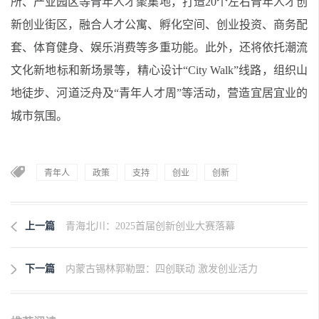
所、产业园区等青年人才聚集地，打造20个左右青年人才创
新创业街区，融合人才公寓、孵化空间、创业投资、商务配
套、体育健身、娱乐消费等多重功能。此外，还将依托潮流
文化新地标和新场景等，精心设计“City Walk”线路，组织山
地徒步、河道泛舟及“青年人才周”等活动，营造宜居宜业的
城市氛围。
青年人
政策
支持
创业
创新
上一篇
青海北川：2025首届创新创业大赛落幕
下一篇
内蒙古锡林郭勒盟：四创联动 激发创业活力