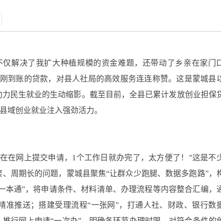
不仅解决了我扩大种植规模的资金难题，还带动了乡亲在家门
着刚到账的贷款，对县人社局的高效服务连连称赞。这是蒙城县
助力民生就业的生动缩影。截至目前，全县已累计发放创业担保
，为县域创业就业注入强劲活力。
在在网上提交申请，1个工作日就办完了，太方便了！”这是不
、周期长的问题，蒙城县聚焦“让群众少跑腿、数据多跑路”，
“一本通”，将申请条件、材料清单、办理流程等内容整合汇编，
精准推送；搭建受理流程“一张网”，打通人社、财政、银行数
推行网上申请“一次办”，明确各环节办理时限，对符合条件的