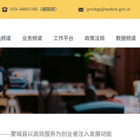
010--84661166（编辑部）
jywzbgs@mohrss.gov.cn
讯频道
业务频道
工作平台
政策法规
数据频道
题——蒙城县以高效服务为创业者注入发展动能