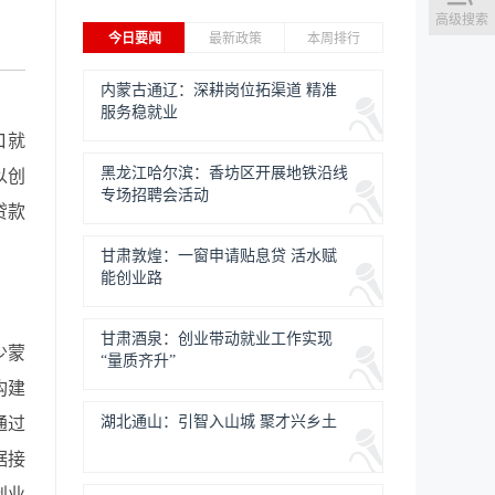
高级搜索
今日要闻
最新政策
本周排行
内蒙古通辽：深耕岗位拓渠道 精准
服务稳就业
口就
黑龙江哈尔滨：香坊区开展地铁沿线
以创
专场招聘会活动
贷款
甘肃敦煌：一窗申请贴息贷 活水赋
能创业路
甘肃酒泉：创业带动就业工作实现
少蒙
“量质齐升”
构建
湖北通山：引智入山城 聚才兴乡土
通过
据接
创业