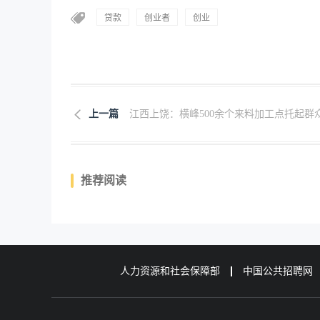
贷款
创业者
创业
上一篇
江西上饶：横峰500余个来料加工点托起群众.
推荐阅读
人力资源和社会保障部
中国公共招聘网