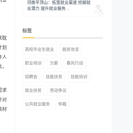
河南平顶山：拓宽就业渠道 挖掘就
业潜力 提升就业服务...
标签
就耽
计划
高校毕业生就业
脱贫攻坚
作人
职业培训
欠薪
春风行动
批，
招聘会
技能扶贫
技能培训
需求
就业扶贫
劳动争议
针对
公共就业服务
仲裁
核材