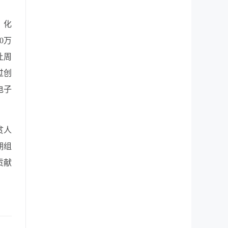
、化
0万
让周
过创
电子
贫人
期组
贡献