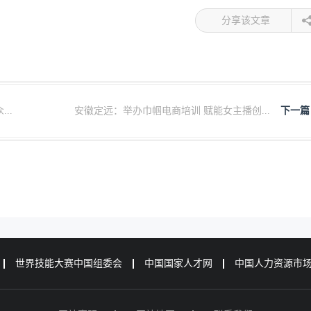
分享该文章
..
安徽定远：举办巾帼电商培训 赋能女主播创...
下一篇
世界技能大赛中国组委会
中国国家人才网
中国人力资源市