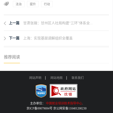
法治
提升
行动
上一篇
甘肃张掖：甘州区人社局构建“三环”体系全...
下一篇
上海：实现基层调解组织全覆盖
推荐阅读
网站声明
网站地图
联系我们
主办单位：
中国就业培训技术指导中心
.
京ICP备09079694号 京公网安备110401200230