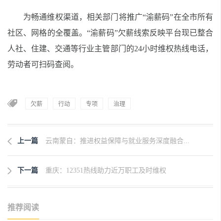
为畅通维权渠道，相关部门将推广“渝薪码”在全市所有
社区、网格的全覆盖。“渝薪码”欠薪线索反映平台现已整合
人社、住建、交通等行业主管部门的24小时维权热线电话，
劳动者可扫码查阅。
欠薪
行动
专项
治理
上一篇
云南蒙自：推进权益保障与就业服务深度融合...
下一篇
重庆：12351热线助力近万职工及时维权
推荐阅读