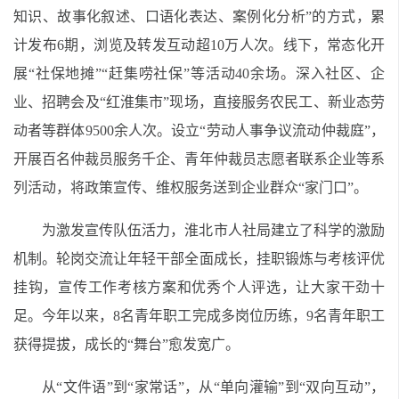
知识、故事化叙述、口语化表达、案例化分析”的方式，累
计发布6期，浏览及转发互动超10万人次。线下，常态化开
展“社保地摊”“赶集唠社保”等活动40余场。深入社区、企
业、招聘会及“红淮集市”现场，直接服务农民工、新业态劳
动者等群体9500余人次。设立“劳动人事争议流动仲裁庭”，
开展百名仲裁员服务千企、青年仲裁员志愿者联系企业等系
列活动，将政策宣传、维权服务送到企业群众“家门口”。
为激发宣传队伍活力，淮北市人社局建立了科学的激励
机制。轮岗交流让年轻干部全面成长，挂职锻炼与考核评优
挂钩，宣传工作考核方案和优秀个人评选，让大家干劲十
足。今年以来，8名青年职工完成多岗位历练，9名青年职工
获得提拔，成长的“舞台”愈发宽广。
从“文件语”到“家常话”，从“单向灌输”到“双向互动”，