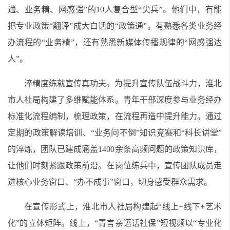
通、业务精、网感强”的10人复合型“尖兵”。他们中，有能
把专业政策“翻译”成大白话的“政策通”。有熟悉各类业务经
办流程的“业务精”，还有熟悉新媒体传播规律的“网感强达
人”。
淬精度练就宣传真功夫。为提升宣传队伍战斗力，淮北
市人社局构建了多维赋能体系。青年干部深度参与业务经办
标准化流程编制，梳理政策，在流程再造中提升能力。通过
定期的政策解读培训、“业务问不倒”知识竞赛和“科长讲堂”
的淬炼，团队已建成涵盖1400余条高频问题的政策知识库，
让他们时刻紧跟政策前沿。在岗位练兵中，宣传团队成员走
进核心业务窗口、“办不成事”窗口，切身感受群众需求。
在宣传形式上，淮北市人社局构建起“线上+线下+艺术
化”的立体矩阵。线上，“青言亲语话社保”短视频以“专业化