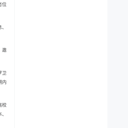
岗位
息、
，邀
罗卫
期内
离校
本、