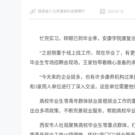
陕西省人力资源和社会保障厅
2025.07.31
忙完实习，转眼已到毕业季，安康学院康复
“之前侧重于线上找工作，现在毕业了，有更多
毕业生专场招聘会现场，王家怡带着精心准备的
“今天来的企业挺多，也有许多康养机构过来
和3家用人单位进行了深入交谈，这些单位需要他
高校毕业生等青年群体就业是稳就业工作的重
出台多项政策，不断完善就业服务，帮助高校毕
西安市人社局聚焦高校毕业生等重点群体，打
等青年就业工作10项措施、优化“家门口”就业服