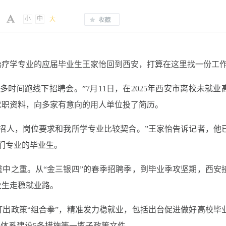
小
中
大
治疗学专业的应届毕业生王家怡回到西安，打算在这里找一份工
时间跑线下招聘会。”7月11日，在2025年西安市离校未就业
求职资料，向多家有意向的用人单位投了简历。
招人，岗位要求和我所学专业比较契合。”王家怡告诉记者，他
们专业的毕业生。
中之重。从“金三银四”的春季招聘季，到毕业季攻坚期，西安
业生走稳就业路。
出政策“组合拳”，精准发力稳就业，包括出台促进做好高校毕
务体系建设5条措施等一揽子政策文件。