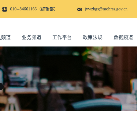
010--84661166（编辑部）
jywzbgs@mohrss.gov.cn
讯频道
业务频道
工作平台
政策法规
数据频道