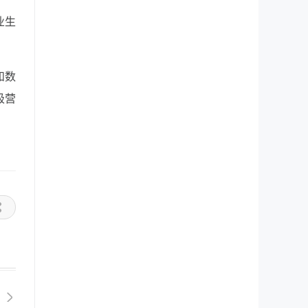
业生
和数
极营