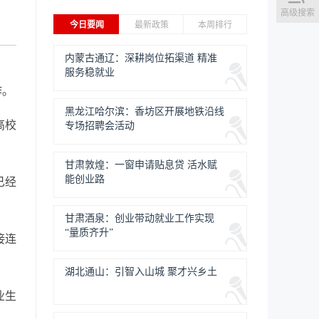
高级搜索
今日要闻
最新政策
本周排行
内蒙古通辽：深耕岗位拓渠道 精准
服务稳就业
作。
黑龙江哈尔滨：香坊区开展地铁沿线
高校
专场招聘会活动
甘肃敦煌：一窗申请贴息贷 活水赋
能创业路
已经
甘肃酒泉：创业带动就业工作实现
“量质齐升”
接连
湖北通山：引智入山城 聚才兴乡土
业生