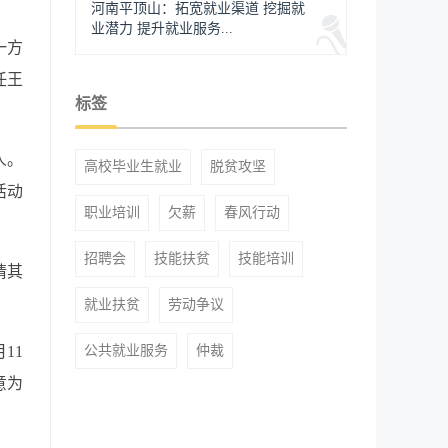
河南平顶山：拓宽就业渠道 挖掘就
业潜力 提升就业服务...
一方
任王
标签
人。
高校毕业生就业
脱贫攻坚
活动
职业培训
欠薪
春风行动
招聘会
技能扶贫
技能培训
请其
就业扶贫
劳动争议
11
公共就业服务
仲裁
意为