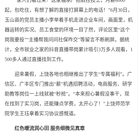
“家人们看过来！这家轴承厂招数控技工，月薪8000
起，包吃住，有想了解的直接打屏幕上的电话！”6月30日，
玉山县的党员主播小李举着手机走进企业车间，画面里，机
器运转的实况、员工食堂的环境一目了然，评论区里“这个
岗我要投”“主播帮我问问社保咋交”等留言不断刷屏。据统
计，全市就业之家的抖音直播带岗累计吸引3万多人观看，1
500多人通过直播找到工作。
迎来暑假，上饶各地也相继推出了学生“专属福利”。广
信区、广丰区专门推出“薪”机遇招聘活动，电商服务、研学
助教等岗位一上线就被“秒抢”。“本来担心暑假没事干，现
在找到了实习岗，还能赚点学费，太开心了！”上饶师范学
院学生王珏拿着实习协议感慨道。
红色暖流润心田 服务细微见真章