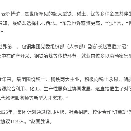
白云鄂博矿，是世所罕见的超大型铁、稀土、铌等多种金属共伴
知，最终却选择扎根西北。“东部也许薪资更高，”他坦言，“
”
世界第二。包钢集团党委组织部（人事部）副部长赵喜胜介绍：
集中在矿产开采、钢铁冶炼等传统环节，就业岗位多以劳动密集
近年来，集团围绕稀土、钢铁两大主业，积极向稀土永磁、储
资源综合利用、化工、生产性服务业协同发展。这直接催生了对
代物流服务师等新型人才需求。”
025年，集团计划通过校园招聘、社会招聘、校企合作‘订单班’
协议1179人。”赵喜胜说。