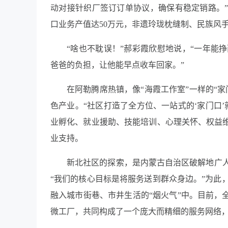
动对接针织厂签订订单协议，确保有稳定销路。”
口业务产值达50万元，非遗玲珑枕缝制、民族风手
“啥也不耽误！”郝彩霞欣慰地说，“一年能
爸爸的负担，让他能早点收车回家。”
在阿勒腾席热镇，像“海霞工作室”一样的“
色产业。“社区打造了全方位、一站式的‘家门口
业孵化、就业援助、技能培训、心理关怀、权益维
业支持。
新北社区的探索，是内蒙古自治区破解地广
“我们的核心目标是将服务送到群众身边。”为此
融入城市街巷、市井生活的“烟火气”中。目前，全
微工厂，共同构成了一个庞大而精细的服务网络