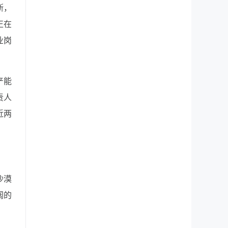
斯，
正在
业岗
产能
责人
近两
沙漠
阔的