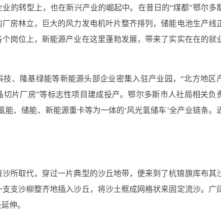
业的转型上，也在新兴产业的崛起中。在昔日的“煤都”鄂尔多
的厂房林立，巨大的风力发电机叶片整齐排列，储能电池生产线
各个岗位上，新能源产业在这里蓬勃发展，带来了实实在在的就
科技、隆基绿能等新能源头部企业密集入驻产业园，“北方地区
晶切片厂房”等标志性项目建成投产。鄂尔多斯市人社局相关负
氢能、储能、新能源重卡等为一体的‘风光氢储车’全产业链条。
黄沙所取代，穿过一片典型的沙丘地带，便来到了杭锦旗库布其
一支支沙柳整齐地插入沙丘，将沙土框成网格状来固定流沙。广
处延伸。