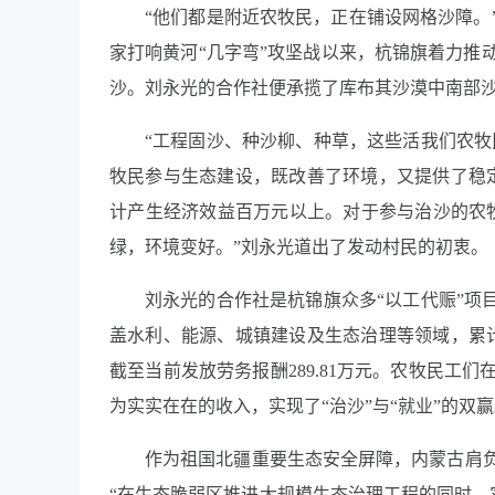
“他们都是附近农牧民，正在铺设网格沙障。
家打响黄河“几字弯”攻坚战以来，杭锦旗着力推
沙。刘永光的合作社便承揽了库布其沙漠中南部沙
“工程固沙、种沙柳、种草，这些活我们农牧
牧民参与生态建设，既改善了环境，又提供了稳定
计产生经济效益百万元以上。对于参与治沙的农
绿，环境变好。”刘永光道出了发动村民的初衷。
刘永光的合作社是杭锦旗众多“以工代赈”项目
盖水利、能源、城镇建设及生态治理等领域，累计
截至当前发放劳务报酬289.81万元。农牧民
为实实在在的收入，实现了“治沙”与“就业”的双
作为祖国北疆重要生态安全屏障，内蒙古肩
“在生态脆弱区推进大规模生态治理工程的同时，