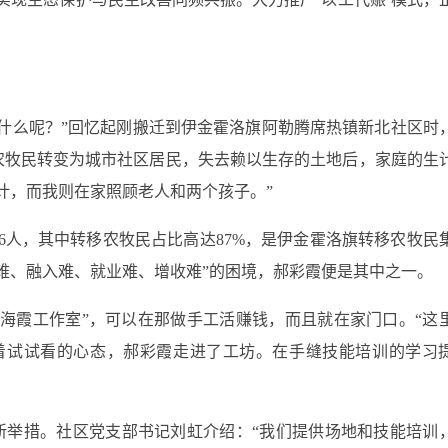
什么呢？”回忆起刚搬迁到伊金霍洛旗阿勒腾席热镇新北社区时
农牧民转变为城市社区居民，失去赖以生存的土地后，家庭的生
计，而我则在家照顾老人和两个孩子。”
9906人，其中转移农牧民占比高达87%，是伊金霍洛旗转移农牧民
难、融入难、就业难、增收难”的困境，郝彩霞便是其中之一。
个“海霞工作室”，可以在那做手工活赚钱，而且就在家门口。“这
着试试看的心态，郝彩霞走进了工坊。在手缝技能培训的学习
新举措。社区党支部书记刘虹介绍：“我们提供场地和技能培训