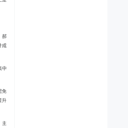
，郝
计成
集中
里免
提升
，主