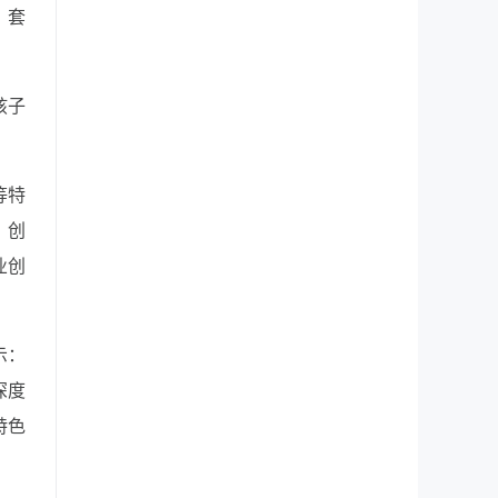
、套
孩子
等特
、创
业创
示：
深度
特色
）