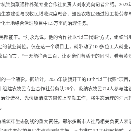
”杭锦旗聚通种养殖专业合作社负责人刘永光向记者介绍。2023
动生态建设与农牧民增收深度融合，鼓励农牧民通过投工投劳参
化土地综合治理项目中1.5万亩的治理任务。
民都能干。”刘永光说。他的合作社以“以工代赈”方式，组织当
的就业岗位。仅在这一个项目上，就带动了100多位工人就业
牧民而言，“一天能挣两三百，让乡亲们有活干的同时，看着黄
的一个缩影。据统计，2025年该旗开工的10个“以工代赈”项目
组建农牧民专业合作社劳务队26个，吸纳农牧民714人参与建
工们在治沙造林、光伏板清洗等岗位上辛勤工作，将生态治理的汗水
赢。
负着筑牢生态防线的重大责任。鄂尔多斯市人社局相关负责人表
实现生态保护与民生改善同频共振。大力推广‘以工代赈’模式，