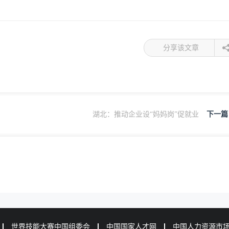
分享该文章
湖北：推动企业设“妈妈岗”促就业
下一篇
世界技能大赛中国组委会
中国国家人才网
中国人力资源市