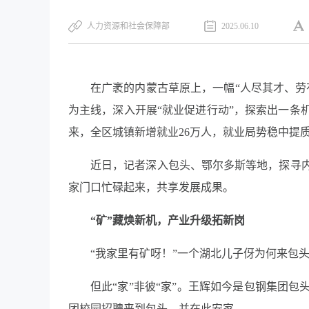
人力资源和社会保障部
2025.06.10
在广袤的内蒙古草原上，一幅“人尽其才、劳
为主线，深入开展“就业促进行动”，探索出一条
来，全区城镇新增就业26万人，就业局势稳中提
近日，记者深入包头、鄂尔多斯等地，探寻
家门口忙碌起来，共享发展成果。
“矿”藏焕新机，产业升级拓新岗
“我家里有矿呀！”一个湖北儿子伢为何来包
但此“家”非彼“家”。王辉如今是包钢集团
团校园招聘来到包头，并在此安家。