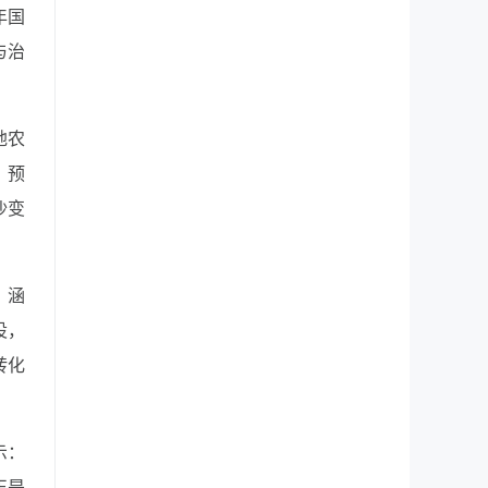
年国
与治
地农
，预
沙变
，涵
设，
转化
示：
正是