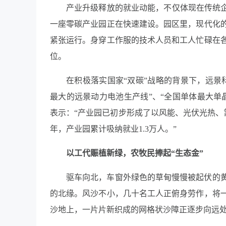
产业升级释放的就业动能，不仅体现在传统企
一座零碳产业园正在快速建设。园区里，现代化
紧张运行。身穿工作服的技术人员和工人忙碌在
位。
在积极落实国家“双碳”战略的背景下，远景
最大的远景动力电池生产线”、“全国单体最大单
表示：“产业园已初步形成了以风能、光伏光热、
年，产业园累计吸纳就业1.3万人。”
以工代赈植新绿，农牧民捧起“生态金”
驱车向北，车窗外绿色的草甸慢慢被起伏的
的北缘。风沙不小，几十名工人正俯身劳作，将
沙地上，一片片新织成的网格状沙障正逐步向远