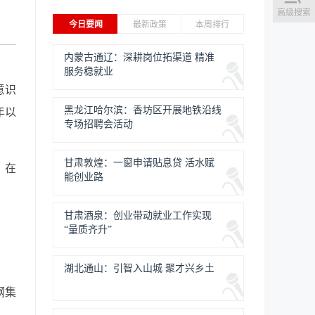
高级搜索
今日要闻
最新政策
本周排行
内蒙古通辽：深耕岗位拓渠道 精准
服务稳就业
意识
黑龙江哈尔滨：香坊区开展地铁沿线
年以
专场招聘会活动
甘肃敦煌：一窗申请贴息贷 活水赋
、在
能创业路
甘肃酒泉：创业带动就业工作实现
“量质齐升”
湖北通山：引智入山城 聚才兴乡土
钢集