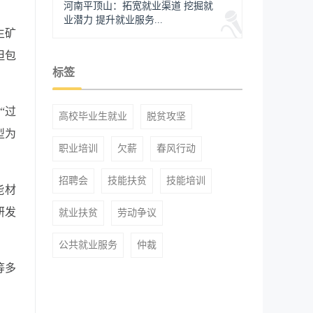
河南平顶山：拓宽就业渠道 挖掘就
业潜力 提升就业服务...
生矿
但包
标签
“过
高校毕业生就业
脱贫攻坚
型为
职业培训
欠薪
春风行动
招聘会
技能扶贫
技能培训
能材
研发
就业扶贫
劳动争议
公共就业服务
仲裁
等多