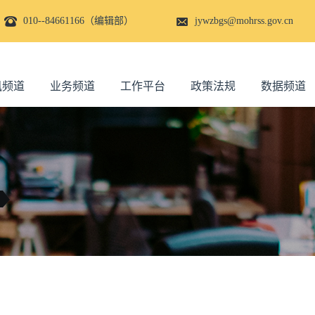
010--84661166（编辑部）
jywzbgs@mohrss.gov.cn
讯频道
业务频道
工作平台
政策法规
数据频道