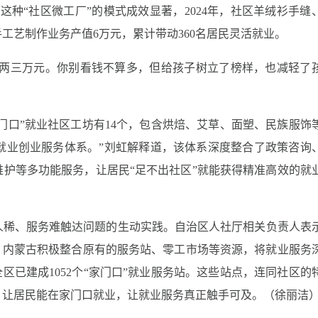
这种“社区微工厂”的模式成效显著，2024年，社区羊绒衫手缝
工艺制作业务产值6万元，累计带动360名居民灵活就业。
挣两三万元。你别看钱不算多，但给孩子树立了榜样，也减轻了
家门口”就业社区工坊有14个，包含烘焙、艾草、面塑、民族服饰
’就业创业服务体系。”刘虹解释道，该体系深度整合了政策咨询
护等多功能服务，让居民“足不出社区”就能获得精准高效的就
人稀、服务难触达问题的生动实践。自治区人社厅相关负责人表
，内蒙古积极整合原有的服务站、零工市场等资源，将就业服务
区已建成1052个“家门口”就业服务站。这些站点，连同社区的
，让居民能在家门口就业，让就业服务真正触手可及。
（徐丽洁