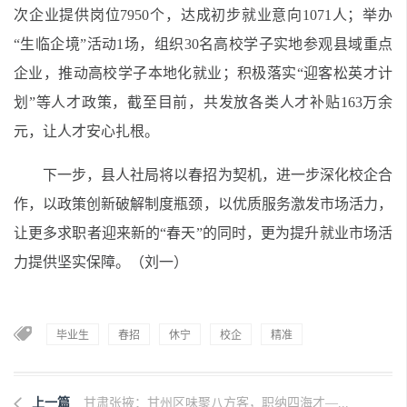
次企业提供岗位7950个，达成初步就业意向1071人；举办
“生临企境”活动1场，组织30名高校学子实地参观县域重点
企业，推动高校学子本地化就业；积极落实“迎客松英才计
划”等人才政策，截至目前，共发放各类人才补贴163万余
元，让人才安心扎根。
下一步，县
人社局将
以春招为契机，进一步深化校企合
作，以政策创新破解制度瓶颈，以优质服务激发市场活力，
让更多求职者迎来新的“春天”的同时，更为提升就业市场活
力提供坚实保障。
（刘一）
毕业生
春招
休宁
校企
精准
上一篇
甘肃张掖：甘州区味聚八方客，职纳四海才—...