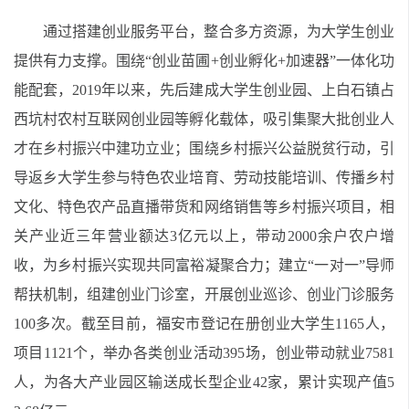
通过搭建创业服务平台，整合多方资源，为大学生创业
提供有力支撑。围绕
“
创业苗圃
+
创业孵化
+
加速器
”
一体化功
能配套，
2019
年以来，先后建成大学生创业园、上白石镇占
西坑村农村互联网创业园等孵化载体，吸引集聚大批创业人
才在乡村振兴中建功立业；围绕乡村振兴公益脱贫行动，引
导返乡大学生参与特色农业培育、劳动技能培训、传播乡村
文化、特色农产品直播带货和网络销售等乡村振兴项目，相
关产业近三年营业额达
3
亿元以上，带动
2000
余户农户增
收，为乡村振兴实现共同富裕凝聚合力；建立
“
一对一
”
导师
帮扶机制，组建创业门诊室，开展创业巡诊、创业门诊服务
100
多次。截至目前，福安市登记在册创业大学生
1165
人，
项目
1121
个，举办各类创业活动
395
场，创业带动就业
7581
人，为各大产业园区输送成长型企业
42
家，累计实现产值
5