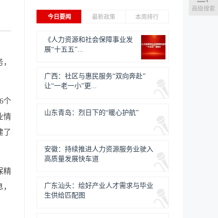
高级搜索
今日要闻
最新政策
本周排行
《人力资源和社会保障事业发
展“十五五”...
务，
广西：社区与惠民服务“双向奔赴”
让“一老一小”更...
6个
山东青岛：烈日下的“暖心护航”
业情
建了
安徽：持续推进人力资源服务业驶入
高质量发展快车道
保精
广东汕头：绘好产业人才需求与毕业
息，
生供给匹配图