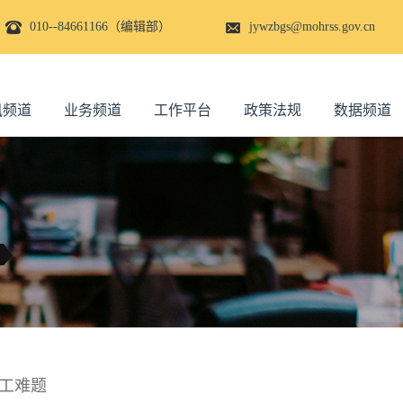
010--84661166（编辑部）
jywzbgs@mohrss.gov.cn
讯频道
业务频道
工作平台
政策法规
数据频道
工难题