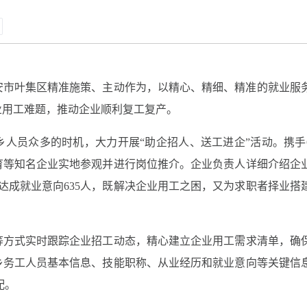
安市叶集区精准施策、主动作为，以精心、精细、精准的就业服
业用工难题，推动企业顺利复工复产。
乡人员众多的时机，大力开展“助企招人、送工进企”活动。携手
育等知名企业实地参观并进行岗位推介。企业负责人详细介绍企
，达成就业意向635人，既解决企业用工之困，又为求职者择业搭
等方式实时跟踪企业招工动态，精心建立企业用工需求清单，确
乡务工人员基本信息、技能职称、从业经历和就业意向等关键信
配。