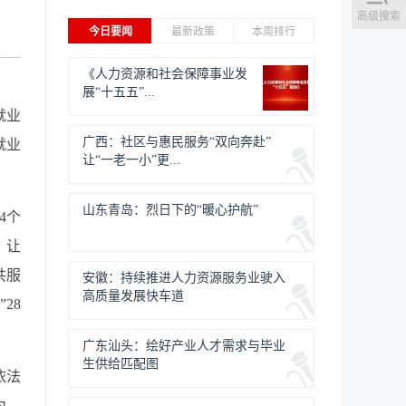
高级搜索
今日要闻
最新政策
本周排行
《人力资源和社会保障事业发
展“十五五”...
就业
广西：社区与惠民服务“双向奔赴”
就业
让“一老一小”更...
山东青岛：烈日下的“暖心护航”
4个
，让
共服
安徽：持续推进人力资源服务业驶入
高质量发展快车道
28
广东汕头：绘好产业人才需求与毕业
生供给匹配图
依法
为。