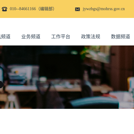
010--84661166（编辑部）
jywzbgs@mohrss.gov.cn
讯频道
业务频道
工作平台
政策法规
数据频道