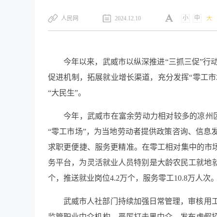
小
中
​人民网
2024.12.10
大
今年以来，武威市以纵深推进“三抓三促”行
促进机制，拓展就业增长渠道，充分发挥“零工市
“大民生”。
今年，武威市在富余劳动力相对较多的凉州
“零工市场”，为当地劳动者提供政策咨询、信息
求职更便捷、服务更精准。在零工相对集中的市场
务平台，为灵活就业人员特别是大龄农民工就地就
个，推送就业岗位4.2万个，服务零工10.8万人次
武威市人社部门持续加强日常管理，审核用
监管职业中介机构，严厉打击黑中介、发布虚假