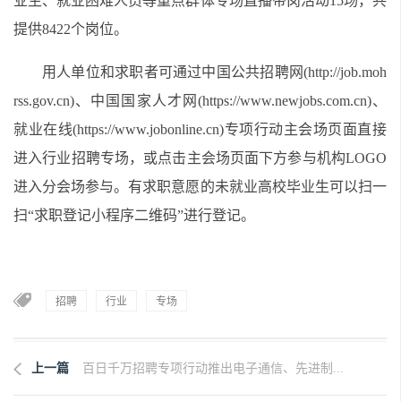
业生、
就业困难人员
等重点群体专场直播带岗活动
15
场，共
提供
8422
个岗位。
用人单位和求职者可通过中国公共招聘网
(http://job.moh
rss.gov.cn)
、中国国家人才网
(https://www.newjobs.com.cn)
、
就业在线
(https://www.jobonline.cn)
专项行动主会场页面直接
进入行业招聘专场，或点击主会场页面下方参与机构
LOGO
进入分会场参与。
有求职意愿的
未就业高校毕业生
可以扫一
扫
“
求职登记小程序二维码
”
进行登记。
招聘
行业
专场
上一篇
百日千万招聘专项行动推出电子通信、先进制...