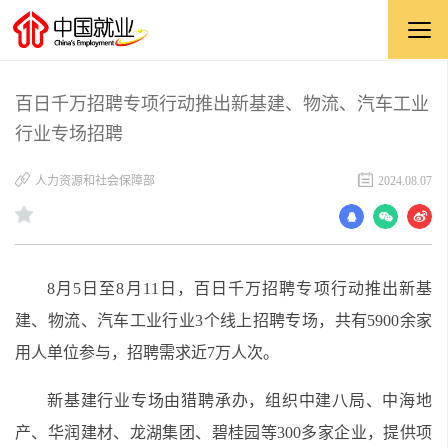
百日千万招聘专项行动推出新基建、物流、汽车工业
行业专场招聘
人力资源和社会保障部
2024.08.07
8
月
5
日至
8
月
11
日，百日千万招聘专项行动推出
新基
建、物流、汽车工业
行业
3
个线上招聘专场，
共有
5900
余家
用人单位参与，招聘需求
近
7
万人次
。
新基建行业专场由猎聘承办，组织中建八局、中海地
产、华润建材、龙湖集团、碧桂园等
300
多家企业，提供项