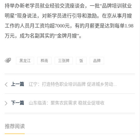
持举办新老学员就业经验交流座谈会，一批“品牌培训就业
明星”现身说法，对新学员进行引导和激励。在京从事月嫂
工作的人员月工资均超7000元，有的月薪更是达到每单1.98
万元，成为名副其实的“金牌月嫂”。
黑龙江
桦南
三张牌
饭
品牌
上一篇
辽宁：打造特色职业培训品牌 促进城乡劳动...
下一篇
山东临清：聚焦农民需求 稳就业促增收
推荐阅读