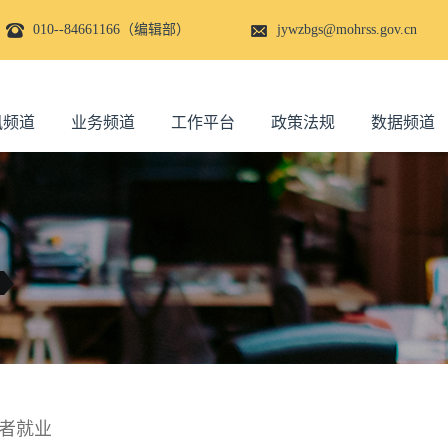
010--84661166（编辑部）
jywzbgs@mohrss.gov.cn
讯频道
业务频道
工作平台
政策法规
数据频道
者就业