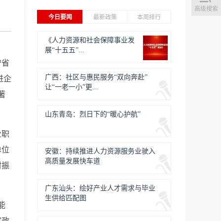
高级搜索
今日要闻
最新政策
本周排行
《人力资源和社会保障事业发
展“十五五”...
宁省
广西：社区与惠民服务“双向奔赴”
进企
让“一老一小”更...
著
山东青岛：烈日下的“暖心护航”
业职
单位
安徽：持续推进人力资源服务业驶入
高质量发展快车道
村振
广东汕头：绘好产业人才需求与毕业
生供给匹配图
能
家政