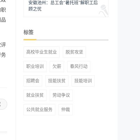
安徽池州：总工会“暑托班”解职工后
顾之忧
的职
训品
标签
效评
高校毕业生就业
脱贫攻坚
劳务
职业培训
欠薪
春风行动
招聘会
技能扶贫
技能培训
就业扶贫
劳动争议
公共就业服务
仲裁