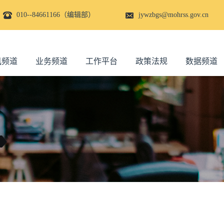
010--84661166（编辑部）
jywzbgs@mohrss.gov.cn
讯频道
业务频道
工作平台
政策法规
数据频道