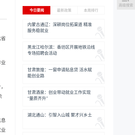
高级搜索
今日要闻
最新政策
本周排行
内蒙古通辽：深耕岗位拓渠道 精准
服务稳就业
北省
黑龙江哈尔滨：香坊区开展地铁沿线
专场招聘会活动
毕业
甘肃敦煌：一窗申请贴息贷 活水赋
能创业路
计，
甘肃酒泉：创业带动就业工作实现
余
“量质齐升”
湖北通山：引智入山城 聚才兴乡土
信息
就业