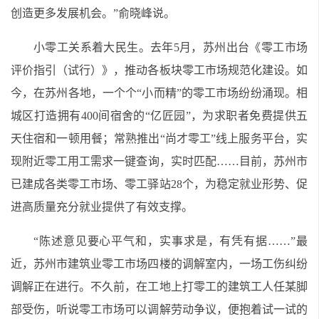
创造更多发展机会。”俞晓峰说。
小零工关系着大民生。去年5月，苏州出台《零工市场
评价指引（试行）》，推动各板块零工市场规范化建设。如
今，在苏州各地，一个个“小而精”的零工市场纷纷涌现。相
城区打造拥有400间宿舍的“亿匠园”，为求职者免费提供五
天住宿和一顿用餐；常熟推出“尚才零工”线上服务平台，实
现附近零工用工需求一键查询，实时匹配……目前，苏州市
已建成各类零工市场、零工驿站28个，为稳定就业形势、促
进高质量充分就业提供了有效支撑。
“陈述意见要心平气和，实事求是，有凭有据……”最
近，苏州市建筑业零工市场四楼的调解室内，一场工伤纠纷
调解正在进行。不久前，在工地上打零工的建筑工人任某脚
部受伤，听说零工市场可以调解劳动争议，便抱着试一试的