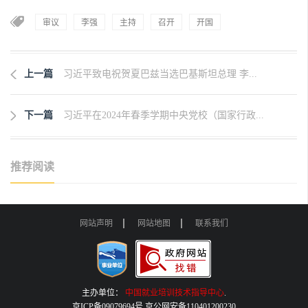
审议
李强
主持
召开
开国
上一篇
习近平致电祝贺夏巴兹当选巴基斯坦总理 李...
下一篇
习近平在2024年春季学期中央党校（国家行政...
推荐阅读
网站声明
网站地图
联系我们
主办单位：
中国就业培训技术指导中心
.
京ICP备09079694号 京公网安备110401200230