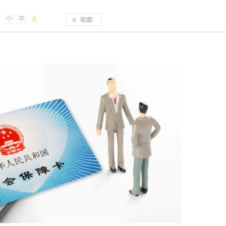
小
中
大