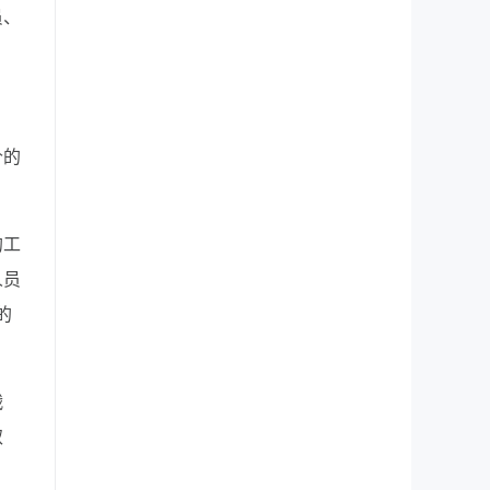
员、
价的
的工
人员
的
战
取