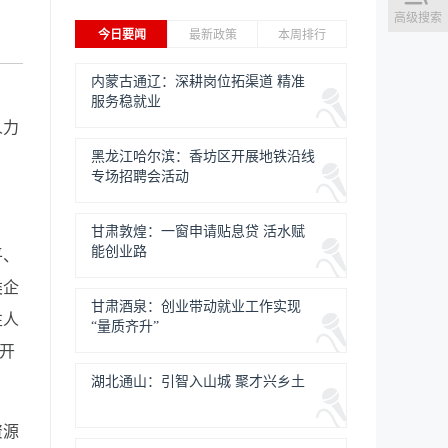
高级搜索
今日要闻
最新政策
本周排行
内蒙古通辽：深耕岗位拓渠道 精准
服务稳就业
人力
黑龙江哈尔滨：香坊区开展地铁沿线
专场招聘会活动
甘肃敦煌：一窗申请贴息贷 活水赋
能创业路
平、
类企
甘肃酒泉：创业带动就业工作实现
性人
“量质齐升”
，开
湖北通山：引智入山城 聚才兴乡土
资源