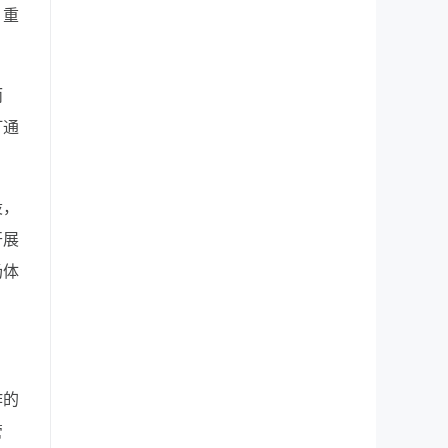
，重
而
打通
设，
开展
场体
作的
管