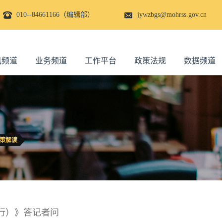
010--84661166（编辑部）
jywzbgs@mohrss.gov.cn
讯频道
业务频道
工作平台
政策法规
数据频道
策解读
行）》答记者问