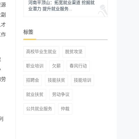
河南平顶山：拓宽就业渠道 挖掘就
资源
业潜力 提升就业服务...
业副
人才
标签
工作
高校毕业生就业
脱贫攻坚
建
职业培训
欠薪
春风行动
办
和劳
招聘会
技能扶贫
技能培训
就业扶贫
劳动争议
公共就业服务
仲裁
列