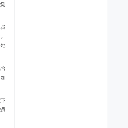
设副
人员
准，
各地
结合
，加
权下
委员