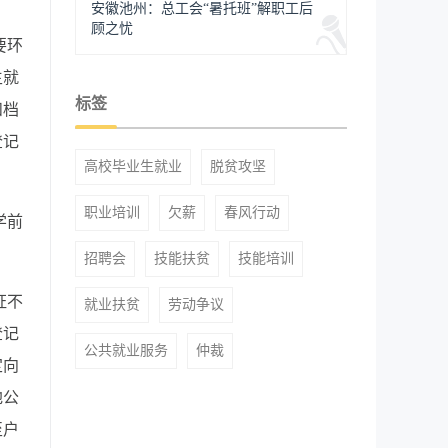
安徽池州：总工会“暑托班”解职工后
顾之忧
要环
生就
标签
和档
登记
高校毕业生就业
脱贫攻坚
职业培训
欠薪
春风行动
学前
招聘会
技能扶贫
技能培训
证不
就业扶贫
劳动争议
登记
公共就业服务
仲裁
定向
地公
至户