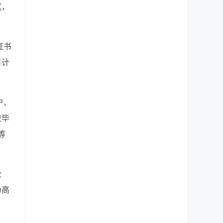
式，
证书
日计
户、
校毕
等
公
为高