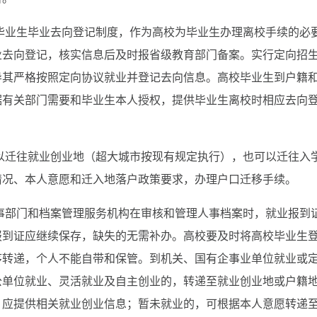
毕业生毕业去向登记制度，作为高校为毕业生办理离校手续的必
业去向登记，核实信息后及时报省级教育部门备案。实行定向招
导其严格按照定向协议就业并登记去向信息。高校毕业生到户籍
据有关部门需要和毕业生本人授权，提供毕业生离校时相应去向
以迁往就业创业地（超大城市按现有规定执行），也可以迁往入
情况、本人意愿和迁入地落户政策要求，办理户口迁移手续。
织人事部门和档案管理服务机构在审核和管理人事档案时，就业报到
报到证应继续保存，缺失的无需补办。高校要及时将高校毕业生
序转递，个人不能自带和保管。到机关、国有企事业单位就业或
公单位就业、灵活就业及自主创业的，转递至就业创业地或户籍
，应提供相关就业创业信息；暂未就业的，可根据本人意愿转递