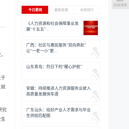
高级搜索
今日要闻
最新政策
本周排行
《人力资源和社会保障事业发
展“十五五”...
广西：社区与惠民服务“双向奔赴”
让“一老一小”更...
校，
山东青岛：烈日下的“暖心护航”
关于
生就
安徽：持续推进人力资源服务业驶入
高质量发展快车道
研究
广东汕头：绘好产业人才需求与毕业
生供给匹配图
业生