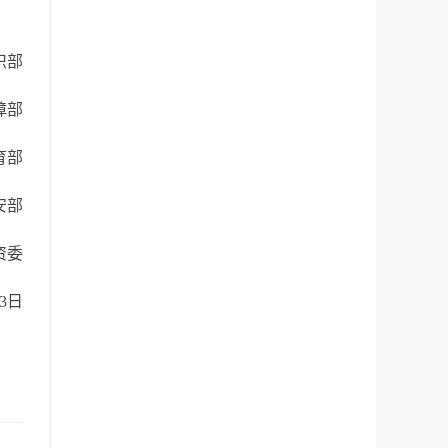
织部
障部
育部
安部
资委
23日