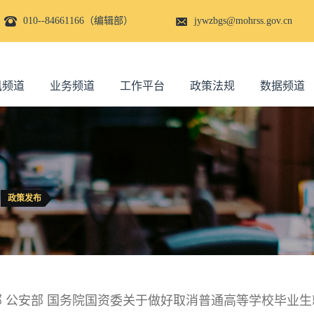
010--84661166（编辑部）
jywzbgs@mohrss.gov.cn
讯频道
业务频道
工作平台
政策法规
数据频道
政策发布
部 公安部 国务院国资委关于做好取消普通高等学校毕业生