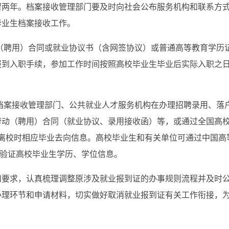
留两年。档案接收管理部门要及时向社会公布服务机构和联系方
毕业生档案接收工作。
（聘用）合同或就业协议书（含网签协议）或普通高等教育学历
报到入职手续，参加工作时间按照高校毕业生毕业后实际入职之
档案接收管理部门、公共就业人才服务机构在办理招聘录用、落
劳动（聘用）合同（就业协议、录用接收函）等，或通过全国高
.cn），查询离校时相应毕业去向信息。高校毕业生和有关单位可通过中国高
cn）查询和验证高校毕业生学历、学位信息。
知要求，认真梳理调整原涉及就业报到证的办事规则流程并及时
办理环节和申请材料，切实做好取消就业报到证有关工作衔接，