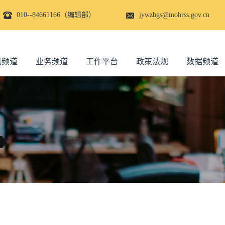
010--84661166（编辑部）
jywzbgs@mohrss.gov.cn
讯频道
业务频道
工作平台
政策法规
数据频道
！