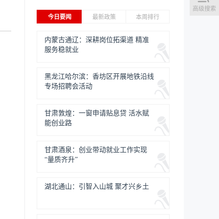
高级搜索
今日要闻
最新政策
本周排行
内蒙古通辽：深耕岗位拓渠道 精准
服务稳就业
黑龙江哈尔滨：香坊区开展地铁沿线
专场招聘会活动
甘肃敦煌：一窗申请贴息贷 活水赋
能创业路
甘肃酒泉：创业带动就业工作实现
“量质齐升”
湖北通山：引智入山城 聚才兴乡土