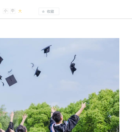
小
中
大