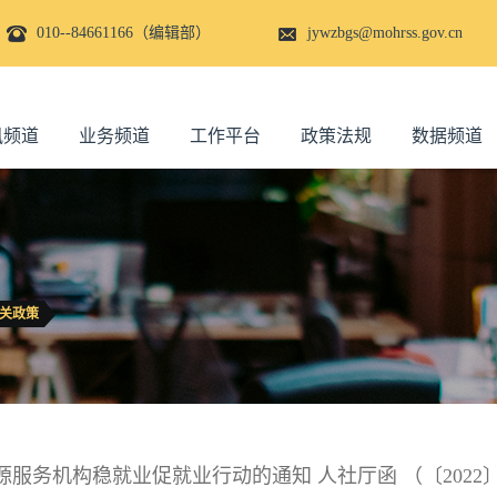
010--84661166（编辑部）
jywzbgs@mohrss.gov.cn
讯频道
业务频道
工作平台
政策法规
数据频道
关政策
务机构稳就业促就业行动的通知 人社厅函 （〔2022〕