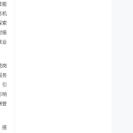
技能
务机
探索
村振
就业
稳岗
服务
。引
影响
酬管
，搭