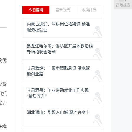
高级搜索
今日要闻
最新政策
本周排行
内蒙古通辽：深耕岗位拓渠道 精准
服务稳就业
黑龙江哈尔滨：香坊区开展地铁沿线
专场招聘会活动
效优
甘肃敦煌：一窗申请贴息贷 活水赋
能创业路
紧紧
甘肃酒泉：创业带动就业工作实现
和抓
“量质齐升”
献力
湖北通山：引智入山城 聚才兴乡土
多样