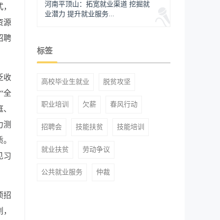
河南平顶山：拓宽就业渠道 挖掘就
式，
业潜力 提升就业服务...
资源
招聘
标签
泛收
高校毕业生就业
脱贫攻坚
“全
职业培训
欠薪
春风行动
庭、
力测
招聘会
技能扶贫
技能培训
质。
就业扶贫
劳动争议
见习
公共就业服务
仲裁
项招
划，