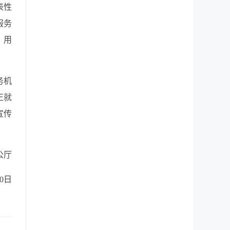
表性
服务
、用
务机
正就
宣传
公厅
30日