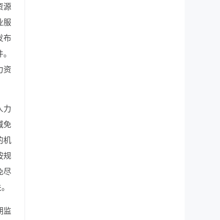
资源
业服
发布
件。
力资
人力
减免
的机
按规
免尽
关。
期监