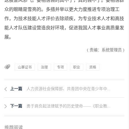
这股歪风邪气。要相信假的真不了，真的假不了。要相信群
众的眼睛是雪亮的。多措并举以更大力度推进专项治理工
作，为技术技能人才评价去除顽疾，为专业技术人才和高技
能人才队伍建设营造良好环境，促进我国人才事业高质量发
展。
( 责编：系统管理员 )
山寨证书
治理
专项
职业
资格
上一篇
人力资源社会保障部、共青团中央在青少年中...
下一篇
勇于肩负起法律赋予的历史使命——《职业教...
推荐阅读