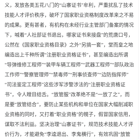
义，发放各类五花八门的“山寨证书”牟利，严重扰乱了技术
技能人才评价秩序，破坏了国家职业资格制度改革来之不易
的成果。更有甚者，有机构在未经行业主管部门备案的情况
下，喊着“人社部证书退出，哪家证书来接盘”的荒唐口号，
公然在《国家职业资格目录》之外“另搞一套”，堂而皇之地
编造出上千种所谓“注册职业资格证书”，甚至编造出所谓
“导弹维修工程师”“装甲车辆工程师”“武器工程师”“部队政治
工作师”“警察管理师”“禁毒师”“刑事侦查师”“边防指挥师”
“司法鉴定工程师”这些涉军涉警涉法的“注册职业资格证
书”，令人瞠目结舌。“放管服”改革绝不是“一放了之”，而
是要“放管结合”，要防止某些机构和单位在国家大幅削减职
业资格的同时，又打着“职业资格”的幌子，假冒国家信用，
谋取不法利益。坚决治理“山寨证书”，规范技术技能人才评
价行为，才能避免“李逵退出、李鬼横行”，有效巩固“放管