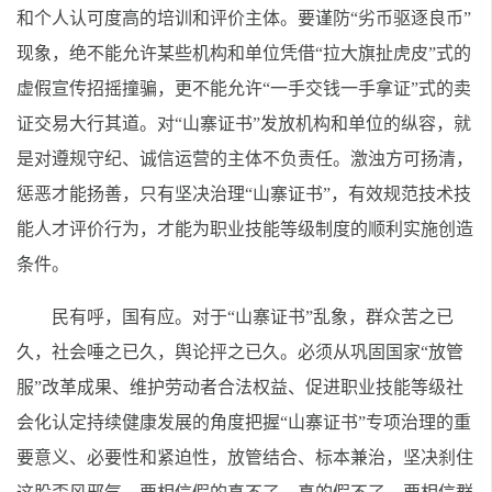
和个人认可度高的培训和评价主体。要谨防“劣币驱逐良币”
现象，绝不能允许某些机构和单位凭借“拉大旗扯虎皮”式的
虚假宣传招摇撞骗，更不能允许“一手交钱一手拿证”式的卖
证交易大行其道。对“山寨证书”发放机构和单位的纵容，就
是对遵规守纪、诚信运营的主体不负责任。激浊方可扬清，
惩恶才能扬善，只有坚决治理“山寨证书”，有效规范技术技
能人才评价行为，才能为职业技能等级制度的顺利实施创造
条件。
民有呼，国有应。对于“山寨证书”乱象，群众苦之已
久，社会唾之已久，舆论抨之已久。必须从巩固国家“放管
服”改革成果、维护劳动者合法权益、促进职业技能等级社
会化认定持续健康发展的角度把握“山寨证书”专项治理的重
要意义、必要性和紧迫性，放管结合、标本兼治，坚决刹住