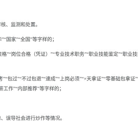
审核、监测和处置。
”“国家”“全国”等字样的；
资格”“岗位合格（凭证）”“专业技术职务”“职业技能鉴定”“职业
代考”“包过”“不过包退”“速成”“上岗必须”“×天拿证”“零基础包拿证”
高薪工作”“内部推荐”等字样的；
；
虑、误导社会进行炒作等情况。