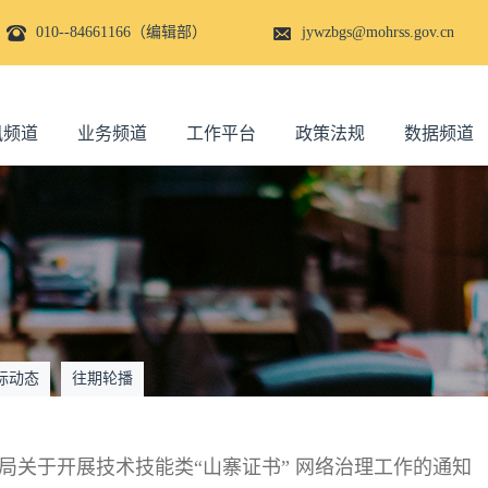
010--84661166（编辑部）
jywzbgs@mohrss.gov.cn
讯频道
业务频道
工作平台
政策法规
数据频道
际动态
往期轮播
局关于开展技术技能类“山寨证书” 网络治理工作的通知