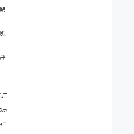
明确
加强
站平
公厅
书局
29日