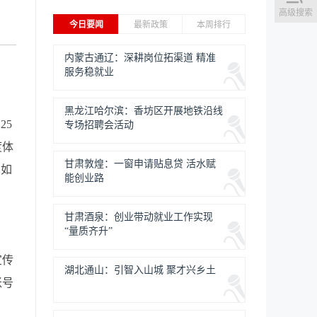
高级搜索
今日要闻
最新政策
本周排行
内蒙古通辽：深耕岗位拓渠道 精准
服务稳就业
黑龙江哈尔滨：香坊区开展地铁沿线
25
专场招聘会活动
度体
甘肃敦煌：一窗申请贴息贷 活水赋
知如
能创业路
甘肃酒泉：创业带动就业工作实现
“量质齐升”
宣传
湖北通山：引智入山城 聚才兴乡土
账号