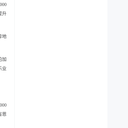
00
提升
异地
的加
乐业
00
省恩