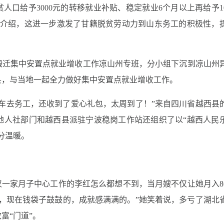
人口给予3000元的转移就业补贴、稳定就业6个月以上再给予10
人介绍，这进一步激发了甘籍脱贫劳动力到山东务工的积极性，
搬迁集中安置点就业增收工作凉山州专班，分小组下沉到凉山州
县，与当地一起全力做好集中安置点就业增收工作。
车去务工，还收到了爱心礼包，太周到了！”来自四川省越西县
地人社部门和越西县派驻宁波稳岗工作站还组织了以“越西人民
分温暖。
汉一家月子中心工作的李红怎么都想不到，当月嫂不仅让她月入80
，现在钱袋子鼓鼓的，成就感满满的。”她笑着说，多亏了湖北
富“门道”。