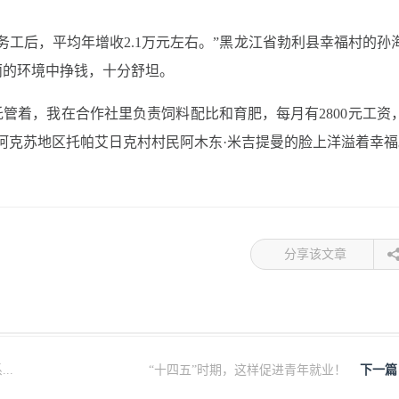
务工后，平均年增收2.1万元左右。”黑龙江省勃利县幸福村的孙
丽的环境中挣钱，十分舒坦。
托管着，我在合作社里负责饲料配比和育肥，每月有2800元工资
疆阿克苏地区托帕艾日克村村民阿木东·米吉提曼的脸上洋溢着幸福
分享该文章
..
“十四五”时期，这样促进青年就业！
下一篇