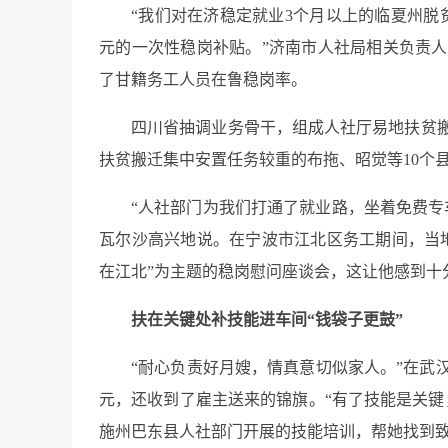
“我们对在济稳定就业3个月以上的临夏州脱贫
元的一次性稳岗补贴。”济南市人社局相关负责
了甘籍务工人员在鲁稳岗率。
四川省抽调业务骨干，组成人社厅易地扶贫
扶贫搬迁集中安置任务较重的布拖、昭觉等10个
“人社部门为我们打通了就业路，坐着免费专
瓦尔沙高兴地说。在宁波市江北区务工期间，当
在江北”为主题的稳岗慰问座谈会，这让他感到十
扶在关键处
补技能进车间“钱袋子更鼓”
“耐心负责好月嫂，情真意切似家人。”在武
元，还收到了雇主送来的锦旗。“有了技能是关键
施州巴东县人社部门开展的技能培训，帮她找到致