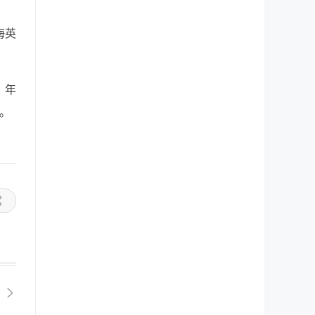
海英
，年
。