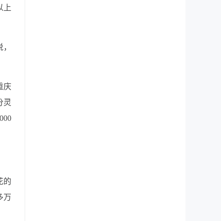
以上
说，
重庆
分灵
00
花的
多万