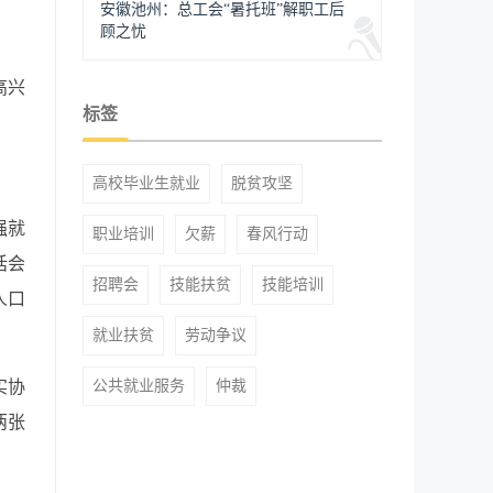
安徽池州：总工会“暑托班”解职工后
顾之忧
高兴
标签
高校毕业生就业
脱贫攻坚
强就
职业培训
欠薪
春风行动
话会
招聘会
技能扶贫
技能培训
人口
就业扶贫
劳动争议
实协
公共就业服务
仲裁
两张