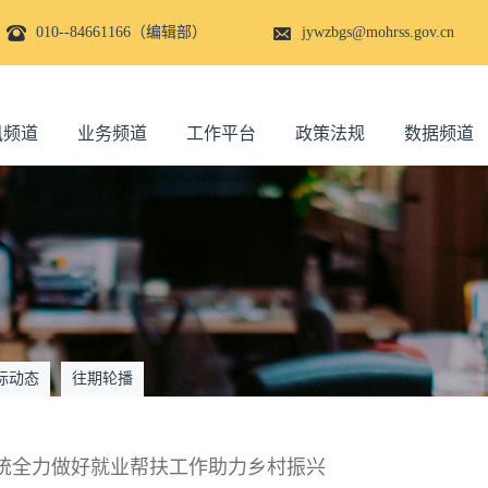
010--84661166（编辑部）
jywzbgs@mohrss.gov.cn
讯频道
业务频道
工作平台
政策法规
数据频道
际动态
往期轮播
统全力做好就业帮扶工作助力乡村振兴