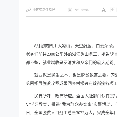
小
中国劳动保障报
2021.09.08
8月初的四川大凉山，天空蔚蓝、白云朵朵
老乡们前往2300公里外的浙江象山务工，她告
都不愁，就业增收是罗清梦和乡亲们的最大期盼
就业既是民生之本，也是脱贫致富之要。习
巩固拓展脱贫攻坚成果同乡村振兴有效衔接各项工
民有所呼，政有所应。全国人社部门认真贯
史学习教育，推进“我为群众办实事”实践活动，
日，全国脱贫人口务工总量3072万人，完成全年目标