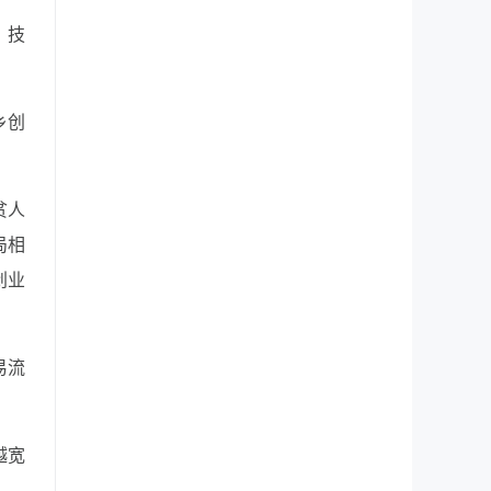
、技
乡创
贫人
局相
创业
易流
越宽