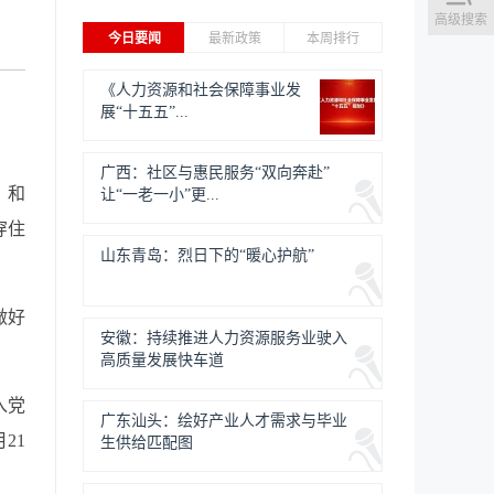
高级搜索
今日要闻
最新政策
本周排行
《人力资源和社会保障事业发
展“十五五”...
广西：社区与惠民服务“双向奔赴”
，和
让“一老一小”更...
穿住
山东青岛：烈日下的“暖心护航”
做好
安徽：持续推进人力资源服务业驶入
高质量发展快车道
入党
广东汕头：绘好产业人才需求与毕业
21
生供给匹配图