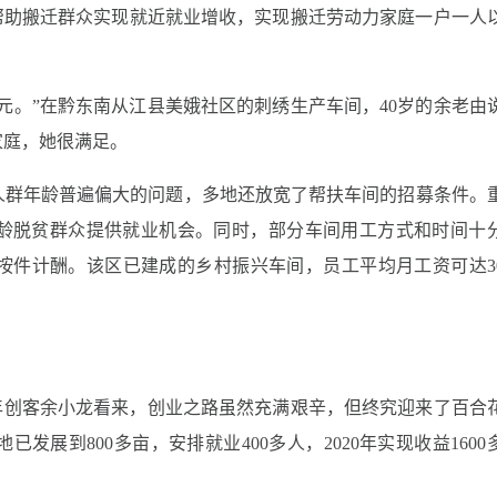
帮助搬迁群众实现就近就业增收，实现搬迁劳动力家庭一户一人
多元。”在黔东南从江县美娥社区的刺绣生产车间，40岁的余老由
家庭，她很满足。
人群年龄普遍偏大的问题，多地还放宽了帮扶车间的招募条件。
龄脱贫群众提供就业机会。同时，部分车间用工方式和时间十
件计酬。该区已建成的乡村振兴车间，员工平均月工资可达30
年创客余小龙看来，创业之路虽然充满艰辛，但终究迎来了百合
展到800多亩，安排就业400多人，2020年实现收益1600