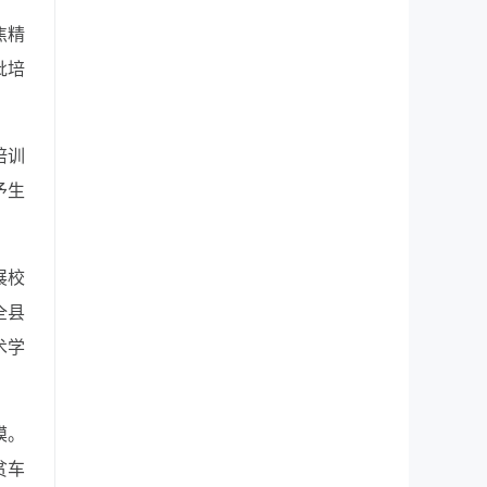
焦精
批培
培训
予生
展校
全县
术学
模。
贫车