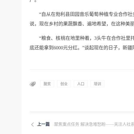
“自从在勃利县田园音乐葡萄种植专业合作社
说，现在乡村的果蔬飘香、遍地希望，在这种美
“粮食、核桃在地里种着，3头牛在合作社里
底还能拿到6000元分红。”谈起现在的日子，新
脱贫
创业
人口
培训
上一篇
聚焦重点任务 解决急难愁盼——关注人社系.