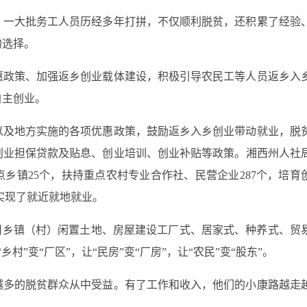
。一大批务工人员历经多年打拼，不仅顺利脱贫，还积累了经验
的选择。
惠政策、加强返乡创业载体建设，积极引导农民工等人员返乡入
自主创业。
以及地方实施的各项优惠政策，鼓励返乡入乡创业带动就业，脱
创业担保贷款及贴息、创业培训、创业补贴等政策。湘西州人社
乡镇25个，扶持重点农村专业合作社、民营企业287个，培育
力实现了就近就地就业。
用乡镇（村）闲置土地、房屋建设工厂式、居家式、种养式、贸
”变“厂区”，让“民房”变“厂房”，让“农民”变“股东”。
越多的脱贫群众从中受益。有了工作和收入，他们的小康路越走