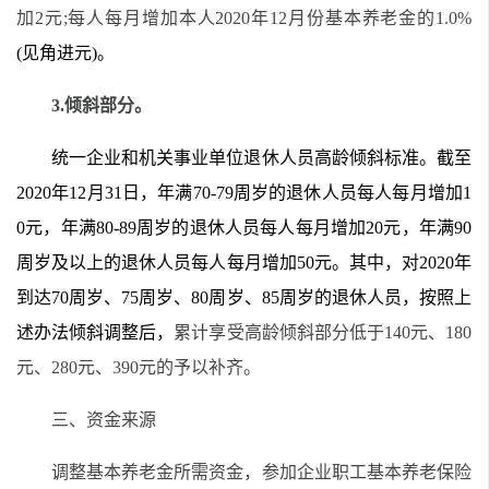
加2元;每人每月增加本人20
20
年12月份基本养老金的1.0%
(见角进元)。
3.倾斜部分。
统一企业和机关事业单位退休人员高龄倾斜标准。截至
2020
年
12
月
31
日，年满
70-79
周岁的退休人员每人每月增加
1
0
元，年满
80-89
周岁的退休人员每人每月增加
20
元，年满
90
周岁及以上的退休人员每人每月增加
50
元。其中，对
2020
年
到达
70
周岁、
75
周岁、
80
周岁、
85
周岁的退休人员，按照上
述办法倾斜调整后，
累计享受高龄倾斜部分低于
140
元、
180
元、
280
元、
390
元的予以补齐。
三、资金来源
调整基本养老金所需资金，参加企业职工基本养老保险