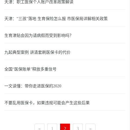
天津：职工医保个人账户改革政策解读
天津：“三孩”落地 生育保险怎么报 市医保局详解相关政策
生育津贴会因为请病假而受到影响吗？
九起典型案例 讲清套刷医保卡的代价
全国“医保账单”释放多重信号
一文读懂：带你走进医保的2020
不要乱用医保卡，如果违规可能会产生这些后果
«
1
2
3
»