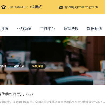
010--84661166（编辑部）
jywzbgs@mohrss.gov.cn
讯频道
业务频道
工作平台
政策法规
数据频道
业培训
讲师大赛
大赛资讯
赛优秀作品展示（八）
作者同意，现对第四届马兰花全国创业培训讲师大赛单项作品赛部分优秀获奖作品予