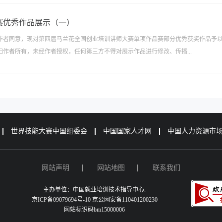
赛优秀作品展示（一）
作者同意，现对第四届马兰花全国创业培训讲师大赛单项作品赛部分优秀获奖作品予
作者所有，未经作者授权，任何第三方不得对展示作品进行修改、传播...
世界技能大赛中国组委会
中国国家人才网
中国人力资源市
网站声明
网站地图
联系我们
主办单位：中国就业培训技术指导中心.
京ICP备09079694号-10 京公网安备110401200230
网站标识码bm15000006