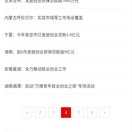
甘肃甘州：发放创业担保贷款超7000万元
内蒙古呼伦贝尔：实现市域零工市场全覆盖
宁夏：今年吴忠市已发放创业贷款4.8亿元
海南：前8月发放创业担保贷款逾9亿元
安徽巢湖：全力推动就业创业工作
湖南湘潭：启动“万楼青年就业创业之夜”专场活动
«
2
3
4
5
6
»