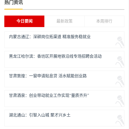
热门资讯
今日要闻
最新政策
本周排行
内蒙古通辽：深耕岗位拓渠道 精准服务稳就业
黑龙江哈尔滨：香坊区开展地铁沿线专场招聘会活动
甘肃敦煌：一窗申请贴息贷 活水赋能创业路
甘肃酒泉：创业带动就业工作实现“量质齐升”
湖北通山：引智入山城 聚才兴乡土