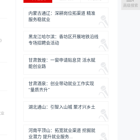
高级搜索
内蒙古通辽：深耕岗位拓渠道 精准
服务稳就业
黑龙江哈尔滨：香坊区开展地铁沿线
见》
专场招聘会活动
甘肃敦煌：一窗申请贴息贷 活水赋
能创业路
甘肃酒泉：创业带动就业工作实现
“量质齐升”
湖北通山：引智入山城 聚才兴乡土
就业
河南平顶山：拓宽就业渠道 挖掘就
业潜力 提升就业服务...