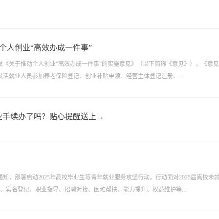
个人创业“高效办成一件事”
发《关于推动个人创业“高效办成一件事”的实施意见》（以下简称《意见》）。《意
活就业人员参加养老保险登记、创业补贴申领、经营主体登记注册、...
业手续办了吗？贴心提醒送上→
知，部署启动2025年高校毕业生等青年就业服务攻坚行动。行动面对2025届离校未
、实名登记、职业指导、招聘对接、困难帮扶、能力提升、权益维护等...