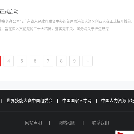
赛正式启动
澳事务办公室与广东省人民政府联合主办的首届粤港澳大湾区创业大赛正式拉开帷幕
，旨在深入贯彻党的二十大精神，落实党中央、国务院关于推进粤港...
4
5
6
7
8
9
»
世界技能大赛中国组委会
中国国家人才网
中国人力资源市
网站声明
网站地图
联系我们