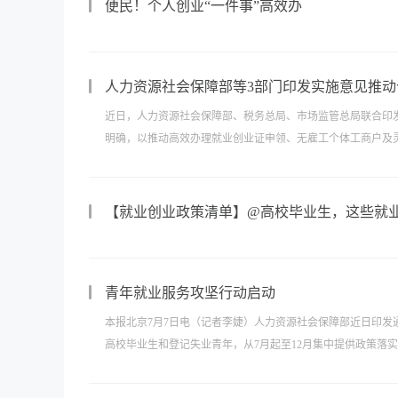
便民！个人创业“一件事”高效办
人力资源社会保障部等3部门印发实施意见推动
近日，人力资源社会保障部、税务总局、市场监管总局联合印
明确，以推动高效办理就业创业证申领、无雇工个体工商户及灵
【就业创业政策清单】@高校毕业生，这些就
青年就业服务攻坚行动启动
本报北京7月7日电（记者李婕）人力资源社会保障部近日印发通
高校毕业生和登记失业青年，从7月起至12月集中提供政策落实