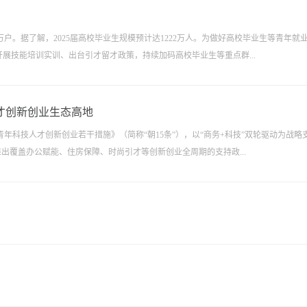
。据了解，2025届高校毕业生规模预计达1222万人。为做好高校毕业生等青年就
展技能培训实训、出台引才留才政策，持续加码高校毕业生等重点群...
人才创新创业生态高地
科技人才创新创业若干措施》（简称“朝15条”），以“商务+科技”双轮驱动为战略
推出覆盖办公赋能、住房保障、时尚引才等创新创业全周期的支持政...