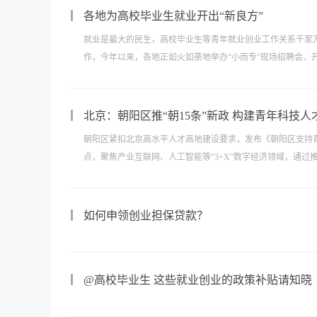
各地为高校毕业生就业开出“新良方”
就业是最大的民生，高校毕业生等青年就业创业工作关系千家万户
作，今年以来，各地正如火如荼地举办“小而专”现场招聘会、开
北京：朝阳区推“朝15条”新政 构建青年科技
朝阳区紧扣北京高水平人才高地建设要求，发布《朝阳区支持青年
点，聚焦产业互联网、人工智能等“3+X”数字经济领域，通过
如何申领创业担保贷款？
@高校毕业生 这些就业创业的政策补贴请知晓