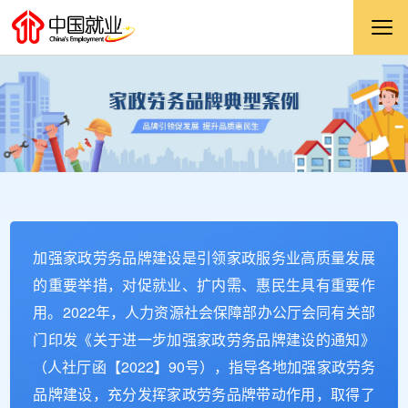
加强家政劳务品牌建设是引领家政服务业高质量发展
的重要举措，对促就业、扩内需、惠民生具有重要作
用。2022年，人力资源社会保障部办公厅会同有关部
门印发《关于进一步加强家政劳务品牌建设的通知》
（人社厅函【2022】90号），指导各地加强家政劳务
品牌建设，充分发挥家政劳务品牌带动作用，取得了