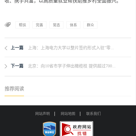
收、携手共富，以高质量就业帮扶助推乡村全面振兴。
帮扶
完善
常态
体系
群众
上一篇
上海：上海电力大学以整片签约形式入驻“零...
下一篇
北京：向10省市学子伸出橄榄枝 提供超过700...
推荐阅读
网站声明
网站地图
联系我们