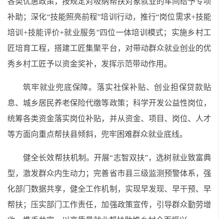
各类优惠政策，按规定对吸纳帮扶对象就业的车间给予专项
补助；深化“技能照亮前程”培训行动，推行“岗位需求+技能
培训+技能评价+就业服务”四位一体培训模式；实施乡村工
匠培育工程，搭建工匠集聚平台，对带动群众就业创业的优
秀乡村工匠予以资金奖补，发挥示范带动作用。
筑牢就业兜底保障。落实社保补贴、创业担保贷款贴
息、城乡居民养老保险代缴等政策；科学开发公益性岗位，
统筹各类资金落实岗位补贴，并从资金、项目、岗位、人才
等方面向重点帮扶县倾斜，兜牢困难群众就业底线。
健全长效帮扶机制。开展“志智双扶”，选树就业致富典
型，激发群众内生动力；完善省市县三级监测预警体系，强
化部门数据共享，健全工作机制，实现早发现、早干预、早
帮扶；压实部门工作责任，加强政策宣传，引导群众勤劳增