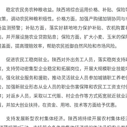
稳定农民务农种粮收益。陕西将综合运用价格、补贴、保险
政策，调动农民种粮积极性。价格方面，加强产购储加销协同与
场监测预警；补贴方面，落实好耕地地力保护补贴、农机购置
贴，并开展设施农业贷款贴息；保险方面，扩大小麦、玉米的保
覆盖面，提高理赔效率，帮助农民抵御自然风险和市场风险。
促进农民工稳岗就业。陕西对外出务工人员，落实稳岗支持
策，支持劳动密集型企业稳定和拓展岗位，开展大规模职业技能
训，强化就业服务和援助，推动灵活就业人员参加城镇职工养老
险，加强新就业形态从业人员的职业伤害保障和农民工工资支付
障；对返乡人员，采取以工代赈、村企合作等方式拓宽就近就业
道，并加大创业扶持，在资金、用地、技术等方面给予优惠。
支持发展新型农村集体经济。陕西将持续开展农村集体经