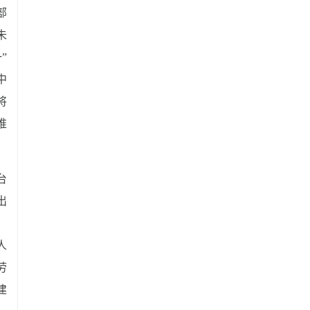
部
未
”
中
将
推
台
出
。
人
劳
建