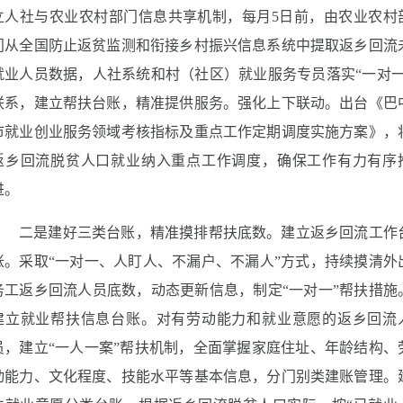
立人社与农业农村部门信息共享机制，每月5日前，由农业农村
门从全国防止返贫监测和衔接乡村振兴信息系统中提取返乡回流
就业人员数据，人社系统和村（社区）就业服务专员落实“一对一
联系，建立帮扶台账，精准提供服务。强化上下联动。出台《巴
市就业创业服务领域考核指标及重点工作定期调度实施方案》，
返乡回流脱贫人口就业纳入重点工作调度，确保工作有力有序
进。
二是建好三类台账，精准摸排帮扶底数。建立返乡回流工作
账。采取“一对一、人盯人、不漏户、不漏人”方式，持续摸清外
务工返乡回流人员底数，动态更新信息，制定“一对一”帮扶措施
建立就业帮扶信息台账。对有劳动能力和就业意愿的返乡回流
员，建立“一人一案”帮扶机制，全面掌握家庭住址、年龄结构、
动能力、文化程度、技能水平等基本信息，分门别类建账管理。