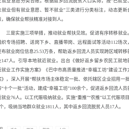
立就业意愿分类台账。根据返乡回流脱贫人口实际，按“已就业
未就业但有就业意愿、暂不就业”三类进行分类标注，动态更新
账，确保就业帮扶精准对接到人。
三是实施三项举措，推动就业帮扶见效。促进有序转移就业
组织专场招聘、送岗下乡、直播带岗、远程面试等活动112场次
发布就业岗位信息25.53万条，帮助返乡回流人员实现跨区域转移
业147人。引导本地就近就业。出台《做好返乡留乡农民工就地
近就业工作实施方案》《巴中市高质量推进“幸福工坊”建设工作
案》，深入开展“帮扶市场主体稳定一批、依托辖区企业招用一批
等“十个一批”活动，建成“幸福工坊”100余个，促进返乡回流人员
近就业76人。以工代赈吸纳就业。实施“重推”“农推”以工代赈项目
9个，吸纳当地群众就业1811人，其中返乡回流脱贫人员17人。