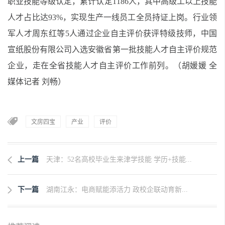
职业技能等级认定，累计认定1186人，其中高级工以上技能
人才占比达93%，实现生产一线员工全员持证上岗。行业领
军人才周东红等5人通过企业自主评价获评特级技师，中国
宣纸股份有限公司入选安徽省第一批技能人才自主评价规范
企业，走在全省技能人才自主评价工作前列。（胡媛媛 全
媒体记者 刘畅）
文房四宝
产业
评价
上一篇
天津：52名高校毕业生来津学技能 学历+技能...
下一篇
湖南江永：电商赋能添活力 政校企联动育新...