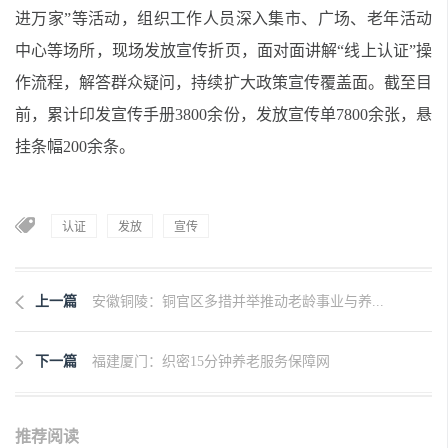
进万家”等活动，组织工作人员深入集市、广场、老年活动
中心等场所，现场发放宣传折页，面对面讲解“线上认证”操
作流程，解答群众疑问，持续扩大政策宣传覆盖面。截至目
前，累计印发宣传手册3800余份，发放宣传单7800余张，悬
挂条幅200余条。
认证
发放
宣传
上一篇
安徽铜陵：铜官区多措并举推动老龄事业与养...
下一篇
福建厦门：织密15分钟养老服务保障网
推荐阅读