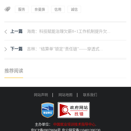
服务
奈曼旗
信用
诚信
上一篇
海南：科技赋能治理欠薪8+1工作机制提升欠...
下一篇
吉林：“结算单”锁定“责任链”——穿透式...
推荐阅读
网站声明
网站地图
联系我们
主办单位：
中国就业培训技术指导中心
.
京ICP备09079694号 京公网安备110401200230