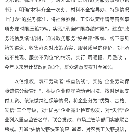
式承诺、标准化办理”，对外公布《人社政务服务事项承诺
书》，明确“材料齐全一次办、材料不全指导办、特殊情况
上门办”的服务标准，将社保参保、工伤认定申请等高频事
项办理时限压缩70%，实现“承诺时限办结时限”。建立“政
务诚信反馈”机制，通过政务服务“好差评”系统、线下意见
箱等渠道，收集群众对政策落实、服务质量的评价，对“承
诺不兑现、服务不到位”的情况，实行“周通报、月整改”，
今年以来累计整改问题3个，群众满意度提升至98%。
以信维权，筑牢劳动者“权益防线”。实施“企业劳动保
障诚信分级管理”，根据企业遵守劳动合同法、按时足额支
付工资、依法缴纳社保等情况，将企业分为“优秀、合格、
失信”三个等级，对“优秀”企业减少检查频次，对“失信”企
业列入重点监管名单，联合发改、市场监管等部门实施联合
惩戒。开通“失信欠薪快速响应”通道，对农民工欠薪投诉，