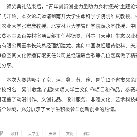
颁奖典礼结束后，“青年创新创业力量助力乡村振兴”主题论
正式开始。本次论坛邀请到南开大学生命科学学院阮维斌教授、
国农业大学张宏彦教授、北京林业大学管理学院薛永基教授、中
扶贫基金会百美村宿项目部主任郝德旻、科芯（天津）生态农业
技有限公司董事长兼总经理胡建龙、集创中国总经理黄俊科、天
静象空间文化传播有限责任公司总经理屠金歌等几位嘉宾做了精
的分享。
本次大赛共吸引了京、津、冀、苏、豫、鲁等12个省市50余
高校报名，累计收集了超850项大学生文创作项目和作品，参赛
目涵盖了动漫制作、文创礼品、设计服务、非遗文化、艺术科技
各个领域，充分展示了大学生积极参与创新创业的热情。
项目
大学生
天津
文化
创新