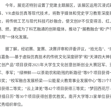
今年，展览还特别设置了党建主题展区，该展区运用沉浸式
幕、VR虚拟仿真等现代技术，将数字媒体和党史学习教育深度
合，将传统工艺与现代科技巧妙融合，使文创IP不仅变得活、红
潮、燃，更成为了科艺融通的创新载体，推动了“展教融合”和“产
研用”一体化发展。
据了解，经初赛、复赛、决赛评审和评委评议，“拾光岛”、“
有嘉鱼──基于虚拟仿真技术的传统文化深度研学”和“天津四大神
文创产品”项目获得2021年大学生文化创意创新创业大赛冠军、
军、季军；“绿神鲜──以茶助农和助残的新路径”等9个项目获得
等奖；“校军融合发展桥梁──公能星火教育事业发展中心”等23个
目获得二等奖；“云上津羌”等42个项目获得三等奖；“梦回西花厅
拼插日历”等30个项目获得创意优胜奖。南开大学等21家单位获
优秀组织单位。